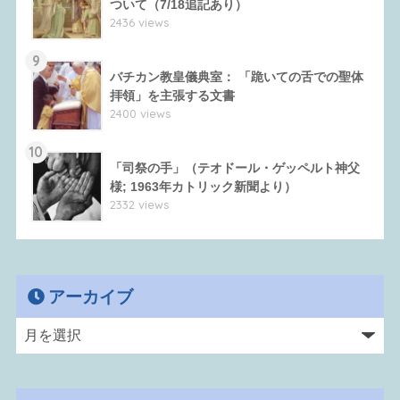
ついて（7/18追記あり）
2436 views
9
バチカン教皇儀典室： 「跪いての舌での聖体
拝領」を主張する文書
2400 views
10
「司祭の手」（テオドール・ゲッペルト神父
様; 1963年カトリック新聞より）
2332 views
アーカイブ