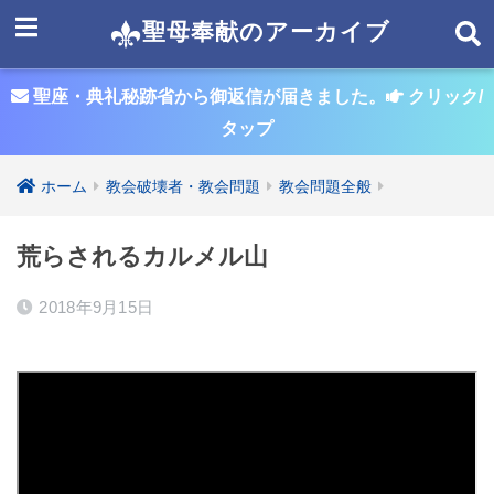
聖母奉献のアーカイブ
聖座・典礼秘跡省から御返信が届きました。
クリック/
タップ
ホーム
教会破壊者・教会問題
教会問題全般
荒らされるカルメル山
2018年9月15日