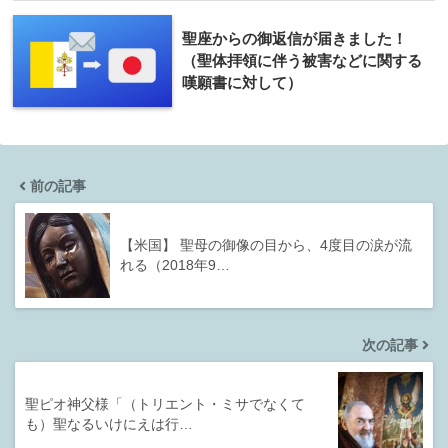
聖座からの御返信が届きました！
（聖体拝領に伴う被害などに関する
嘆願書に対して）
前の記事
【米国】 聖母の御像の目から、4度目の涙が流
れる（2018年9…
次の記事
聖ピオ神父様「（トリエント・ミサでなくて
も）聖なるいけにえは行…