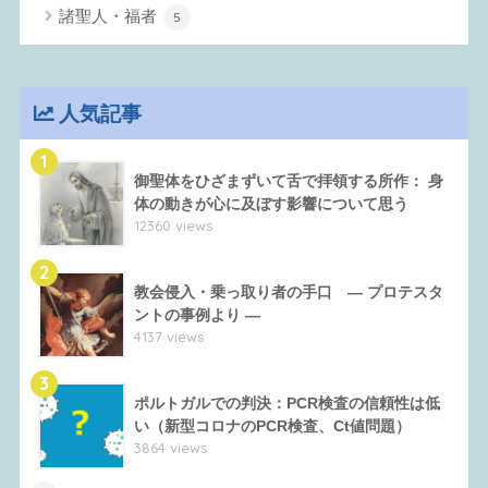
諸聖人・福者
5
人気記事
1
御聖体をひざまずいて舌で拝領する所作： 身
体の動きが心に及ぼす影響について思う
12360 views
2
教会侵入・乗っ取り者の手口 ― プロテスタ
ントの事例より ―
4137 views
3
ポルトガルでの判決：PCR検査の信頼性は低
い（新型コロナのPCR検査、Ct値問題）
3864 views