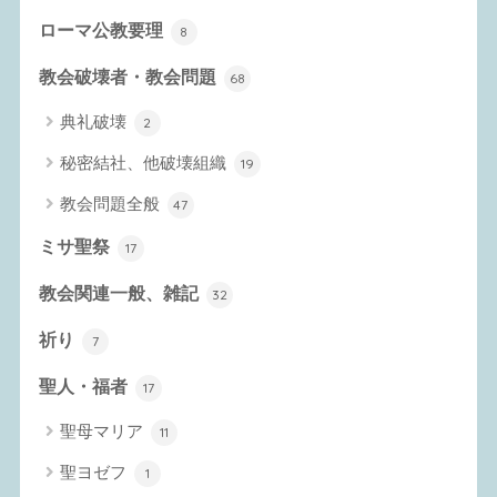
ローマ公教要理
8
教会破壊者・教会問題
68
典礼破壊
2
秘密結社、他破壊組織
19
教会問題全般
47
ミサ聖祭
17
教会関連一般、雑記
32
祈り
7
聖人・福者
17
聖母マリア
11
聖ヨゼフ
1