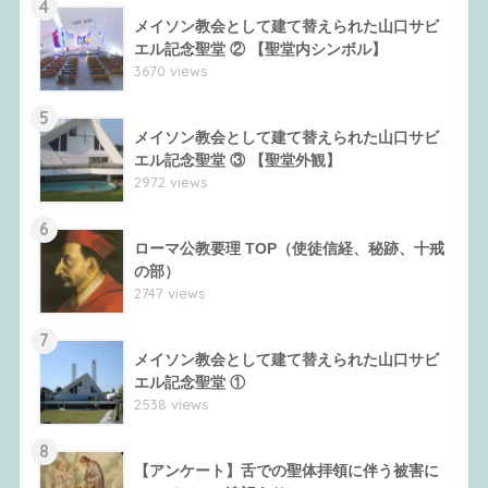
4
メイソン教会として建て替えられた山口サビ
エル記念聖堂 ② 【聖堂内シンボル】
3670 views
5
メイソン教会として建て替えられた山口サビ
エル記念聖堂 ③ 【聖堂外観】
2972 views
6
ローマ公教要理 TOP（使徒信経、秘跡、十戒
の部）
2747 views
7
メイソン教会として建て替えられた山口サビ
エル記念聖堂 ①
2538 views
8
【アンケート】舌での聖体拝領に伴う被害に