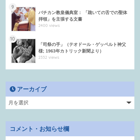
9
バチカン教皇儀典室： 「跪いての舌での聖体
拝領」を主張する文書
2400 views
10
「司祭の手」（テオドール・ゲッペルト神父
様; 1963年カトリック新聞より）
2332 views
アーカイブ
コメント・お知らせ欄