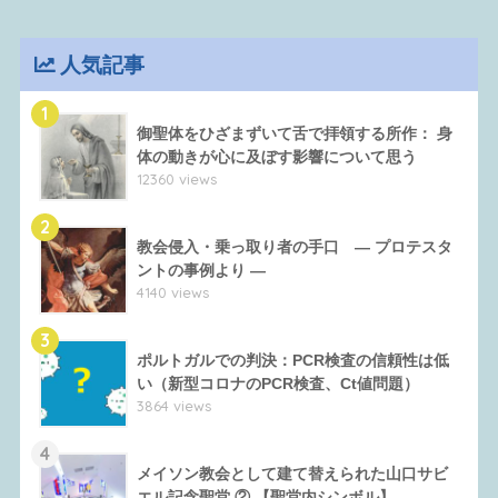
人気記事
1
御聖体をひざまずいて舌で拝領する所作： 身
体の動きが心に及ぼす影響について思う
12360 views
2
教会侵入・乗っ取り者の手口 ― プロテスタ
ントの事例より ―
4140 views
3
ポルトガルでの判決：PCR検査の信頼性は低
い（新型コロナのPCR検査、Ct値問題）
3864 views
4
メイソン教会として建て替えられた山口サビ
エル記念聖堂 ② 【聖堂内シンボル】