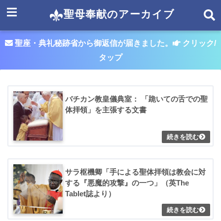
聖母奉献のアーカイブ
聖座・典礼秘跡省から御返信が届きました。
クリック/
タップ
バチカン教皇儀典室： 「跪いての舌での聖
体拝領」を主張する文書
サラ枢機卿「手による聖体拝領は教会に対
する『悪魔的攻撃』の一つ」（英The
Tablet誌より）