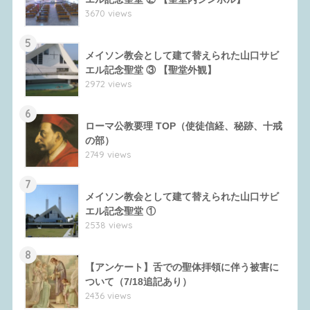
3670 views
5
メイソン教会として建て替えられた山口サビ
エル記念聖堂 ③ 【聖堂外観】
2972 views
6
ローマ公教要理 TOP（使徒信経、秘跡、十戒
の部）
2749 views
7
メイソン教会として建て替えられた山口サビ
エル記念聖堂 ①
2538 views
8
【アンケート】舌での聖体拝領に伴う被害に
ついて（7/18追記あり）
2436 views