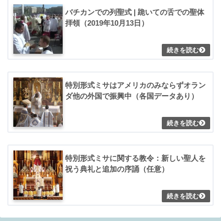
バチカンでの列聖式 | 跪いての舌での聖体
拝領（2019年10月13日）
特別形式ミサはアメリカのみならずオラン
ダ他の外国で振興中（各国データあり）
特別形式ミサに関する教令：新しい聖人を
祝う典礼と追加の序誦（任意）