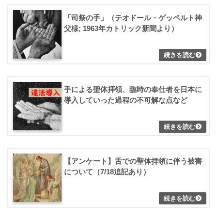
「司祭の手」（テオドール・ゲッペルト神
父様; 1963年カトリック新聞より）
手による聖体拝領、臨時の奉仕者を日本に
導入していった過程の不可解な点など
【アンケート】舌での聖体拝領に伴う被害
について（7/18追記あり）