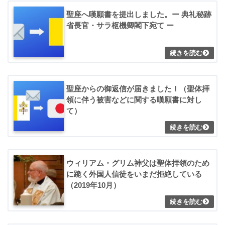
聖座へ嘆願書を提出しました。ー 典礼秘跡
省長官・サラ枢機卿閣下宛て ー
聖座からの御返信が届きました！（聖体拝
領に伴う被害などに関する嘆願書に対し
て）
ウィリアム・グリム神父は聖体拝領のため
に跪く外国人信徒をいまだ拒絶している
（2019年10月）