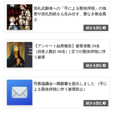
洗礼志願者への「手による聖体拝領」の強
要や洗礼拒絶をも生み出す、愛なき教会風
土
【アンケート結果報告】被害者数 24名
（回答人数計 68名）| 舌での聖体拝領に伴
う被害
司教協議会へ嘆願書を提出しました （手に
よる聖体拝領に伴う被害防止）