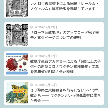
レオ13世教皇聖下による回勅『レールム・
ノヴァルム』日本語訳を掲載しています
2021年12月29日
『ローマ公教要理』のアップロード完了報
告と索引ページについての説明
2021年12月27日
教皇庁生命アカデミーによる「5歳以上の子
供への新型コロナワクチン接種推奨」文章
を国務省が削除させた模様
2021年12月23日
ミサ聖祭に未接種者を与らせないドイツ司
教たち ―― ワクチンという偶像崇拝に墜ち
た教会 ――