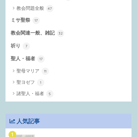
教会問題全般
47
ミサ聖祭
17
教会関連一般、雑記
32
祈り
7
聖人・福者
17
聖母マリア
11
聖ヨゼフ
1
諸聖人・福者
5
人気記事
1