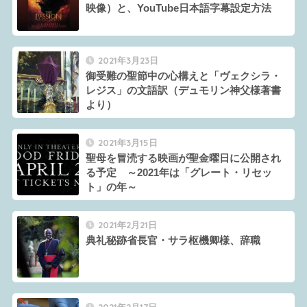
映像）と、YouTube日本語字幕設定方法
2021年3月23日
御受難の聖節中の心構えと「ヴェクシラ・
レジス」の文語訳（デュモリン神父様著書
より）
2021年3月15日
聖母を冒涜する映画が聖金曜日に公開され
る予定 ～2021年は「グレート・リセッ
ト」の年～
2021年2月21日
典礼秘跡省長官・サラ枢機卿様、辞職