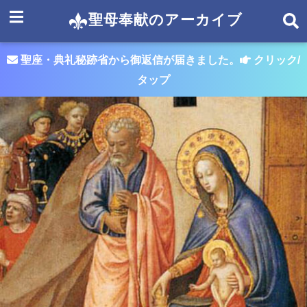
聖母奉献のアーカイブ
聖座・典礼秘跡省から御返信が届きました。
クリック/
タップ