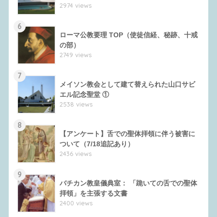
2974 views
6
ローマ公教要理 TOP（使徒信経、秘跡、十戒
の部）
2749 views
7
メイソン教会として建て替えられた山口サビ
エル記念聖堂 ①
2538 views
8
【アンケート】舌での聖体拝領に伴う被害に
ついて（7/18追記あり）
2436 views
9
バチカン教皇儀典室： 「跪いての舌での聖体
拝領」を主張する文書
2400 views