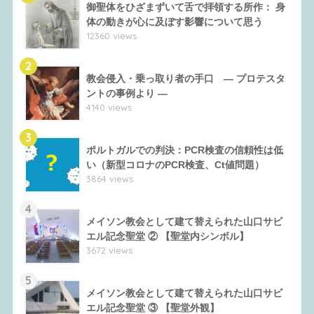
御聖体をひざまずいて舌で拝領する所作： 身
体の動きが心に及ぼす影響について思う
12360 views
2
教会侵入・乗っ取り者の手口 ― プロテスタ
ントの事例より ―
4140 views
3
ポルトガルでの判決：PCR検査の信頼性は低
い（新型コロナのPCR検査、Ct値問題）
3864 views
4
メイソン教会として建て替えられた山口サビ
エル記念聖堂 ② 【聖堂内シンボル】
3672 views
5
メイソン教会として建て替えられた山口サビ
エル記念聖堂 ③ 【聖堂外観】