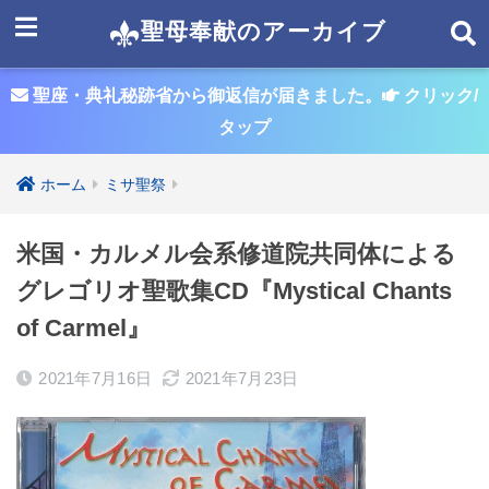
聖母奉献のアーカイブ
聖座・典礼秘跡省から御返信が届きました。
クリック/
タップ
ホーム
ミサ聖祭
米国・カルメル会系修道院共同体による
グレゴリオ聖歌集CD『Mystical Chants
of Carmel』
2021年7月16日
2021年7月23日