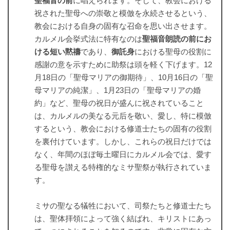
聖福音の前
に唱えられます。そして、教会における
祝された聖母への崇敬と模倣を永続させるという、
教会における自身の固有な召命を思い出させます。
カルメル会挙式法に特有なのは
聖福音朗読の前にお
ける短い黙禱
であり、
御託身
における聖母の役割に
感謝の意を示すために助祭は頭を軽く下げます。12
月18日の「聖母マリアの御期待」、10月16日の「聖
母マリアの純潔」、1月23日の「聖母マリアの婚
約」など、聖母の祝日が盛んに祝されていること
は、カルメルの美なる元后を敬い、愛し、特に模倣
するという、教会における修道士たちの固有の役割
を裏付けています。しかし、これらの祝日だけでは
なく、年間のほぼ毎土曜日にカルメル会では、愛す
る聖母を讃える特権的なミサ聖祭が執行されていま
す。
ミサの聖なる犠牲において、司祭たちと修道士たち
は、聖体拝領によって強く結ばれ、キリストにあっ