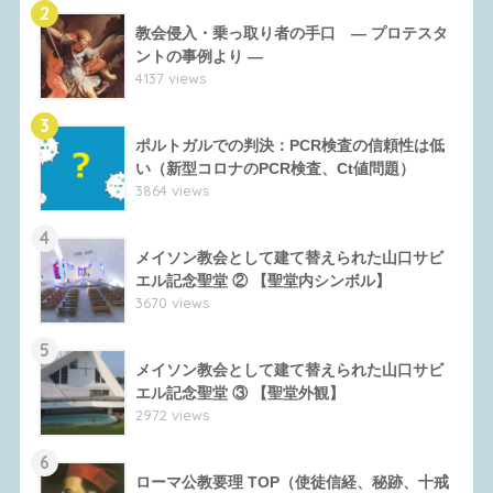
2
教会侵入・乗っ取り者の手口 ― プロテスタ
ントの事例より ―
4137 views
3
ポルトガルでの判決：PCR検査の信頼性は低
い（新型コロナのPCR検査、Ct値問題）
3864 views
4
メイソン教会として建て替えられた山口サビ
エル記念聖堂 ② 【聖堂内シンボル】
3670 views
5
メイソン教会として建て替えられた山口サビ
エル記念聖堂 ③ 【聖堂外観】
2972 views
6
ローマ公教要理 TOP（使徒信経、秘跡、十戒