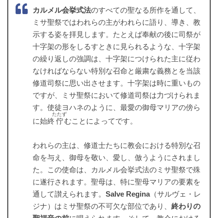
カルメル会挙式法
のすべての聖なる所作を通して、
ミサ聖祭ではわれらの主がわれらに語り、導き、教
示する姿を拝見します。たとえば奉献の後に司祭が
十字架の形をしるすときに見られるような、十字架
の繰り返しの強調は、十字架につけられた主に従わ
なければならない特別な召命と厳粛な義務とを当該
修道司祭に思い出させます。十字架は時に重いもの
ですが、ミサ聖祭において修道司祭は力づけられま
す。使徒ヨハネのように、最愛の御母マリアの傍ら
たたず
に始終
佇
むことによってです。
われらの主は、修道士たちに教会における特別な召
命を与え、御母を敬い、愛し、倣うようにされまし
た。この使命は、カルメル会挙式法のミサ聖祭で殊
に遂行されます。聖母は、特に聖母マリアの要素を
通して讃えられます。
Salve Regina
（サルヴェ・レ
ジナ）はミサ聖祭の不可欠な部位であり、
終わりの