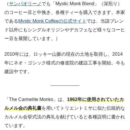
（
サンパオリーノ
でも「Mystic Monk Blend」（深煎り）
のコーヒー豆と中挽き、各種ティーを購入できます。本家
である
Mystic Monk Coffeeの公式サイト
では、当該ブレン
ド以外にもシングルオリジンやデカフェなど様々なコーヒ
ー豆を展開しています。）
2010年には、ロッキー山脈の現在の土地を取得し、2014
年にネオ・ゴシック様式の修道院の建設工事を開始。今も
建設中です。
「The Carmelite Monks」は、
1962年に使用されていたカ
ルメル会の典礼書
を用いてトリエントミサに似た伝統的な
カルメル会挙式法の典礼を献げていると各種説明に書かれ
ています。