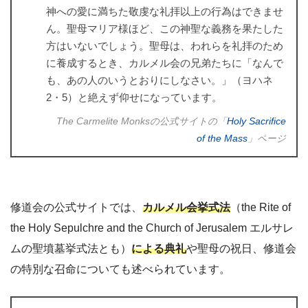
神への愛に満ちた敬虔な礼拝以上の行為はできませ
ん。聖母マリア様ほど、この神聖な義務を果たした
方はいないでしょう。聖母は、われらを礼拝のため
に養成するとき、カルメル会の兄弟たちに「なんで
も、あの人のいうとおりにしなさい。」（ヨハネ
2・5）と絶えず仰せになっています。
The Carmelite Monksの公式サイトの「
Holy Sacrifice
of the Mass
」ページ
修道会の公式サイトでは、
カルメル会挙式法
（the Rite of
the Holy Sepulchre and the Church of Jerusalem エルサレ
ムの聖墳墓挙式法とも）
による典礼
や聖母の祝日、修道会
の特別な召命についても述べられています。