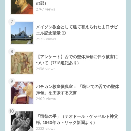
の部）
2747 views
7
メイソン教会として建て替えられた山口サビ
エル記念聖堂 ①
2538 views
8
【アンケート】舌での聖体拝領に伴う被害に
ついて（7/18追記あり）
2436 views
9
バチカン教皇儀典室： 「跪いての舌での聖体
拝領」を主張する文書
2400 views
10
「司祭の手」（テオドール・ゲッペルト神父
様; 1963年カトリック新聞より）
2332 views