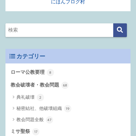
にほんブログ村
カテゴリー
ローマ公教要理
8
教会破壊者・教会問題
68
典礼破壊
2
秘密結社、他破壊組織
19
教会問題全般
47
ミサ聖祭
17