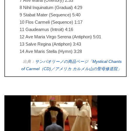
7 Ave Maria (Offertory) 2:33
8 Nihil Inquinatum (Gradual) 4:29
9 Stabat Mater (Sequence) 5:40
10 Flos Carmeli (Sequence) 1:17
11 Gaudeamus (Introit) 4:16
12 Ave Maria Virgo Serena (Antiphon) 5:01
13 Salve Regina (Antiphon) 3:43
14 Ave Maris Stella (Hymn) 3:28
出典：
サンパオリーノの商品ページ「Mystical Chants
of Carmel（CD)／アメリカ カルメル山の聖母修道院」