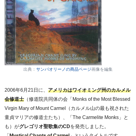
出典：
サンパオリーノの商品ページ
画像を編集
2006年6月21日に、
アメリカはワイオミング州のカルメル
会修道士
（修道院共同体の会「Monks of the Most Blessed
Virgin Mary of Mount Carmel（カルメル山の最も祝された
童貞マリアの修道士たち）、「The Carmelite Monks」と
も）が
グレゴリオ聖歌集のCD
を発売しました。
「
Mystical Chants of Carmel
」というタイトルです。