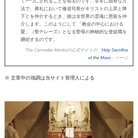
て一つにされることを知るのです。非常に固有な方
法で、典礼において修道司祭がキリストの上昇と降
下とを仲介するとき、彼は全世界の霊魂に恩寵を仲
介します。このようにして 「教会の中心における
愛」（聖テレーズ）となる聖母の神秘的な使徒職を
継続するのです。
The Carmelite Monksの公式サイトの「
Holy Sacrifice
of the Mass
」ページ
※ 文章中の強調は当サイト管理人による