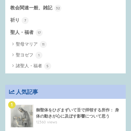
教会関連一般、雑記
32
祈り
7
聖人・福者
17
聖母マリア
11
聖ヨゼフ
1
諸聖人・福者
5
人気記事
1
御聖体をひざまずいて舌で拝領する所作： 身
体の動きが心に及ぼす影響について思う
12360 views