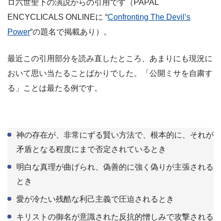
ロ六世聖下の演説からの引用です（PAPAL
ENCYCLICALS ONLINEに “
Confronting The Devil’s
Power
“の題名で掲載あり）。
最近この引用部分を読み直したところ、あまりにも現況に
おいて思い当たることばかりでした。「公開ミサを自粛す
る」ことは最たる例です。
神の存在が、非常にずる賢い方法で、根本的に、それが
矛盾となる程度にまで否定されているとき
明白な真理が曲げられ、偽善的に強く偽りが主張される
とき
愛が冷たい残酷な利己主義で圧迫されるとき
キリストの御名が意識された反抗的憎しみで攻撃される