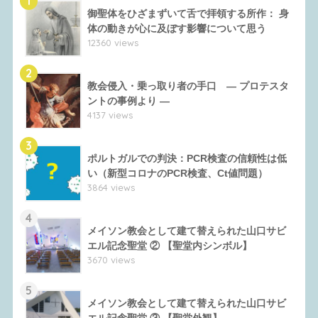
1
御聖体をひざまずいて舌で拝領する所作： 身
体の動きが心に及ぼす影響について思う
12360 views
2
教会侵入・乗っ取り者の手口 ― プロテスタ
ントの事例より ―
4137 views
3
ポルトガルでの判決：PCR検査の信頼性は低
い（新型コロナのPCR検査、Ct値問題）
3864 views
4
メイソン教会として建て替えられた山口サビ
エル記念聖堂 ② 【聖堂内シンボル】
3670 views
5
メイソン教会として建て替えられた山口サビ
エル記念聖堂 ③ 【聖堂外観】