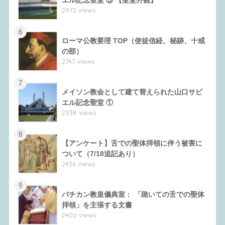
2972 views
6
ローマ公教要理 TOP（使徒信経、秘跡、十戒
の部）
2747 views
7
メイソン教会として建て替えられた山口サビ
エル記念聖堂 ①
2538 views
8
【アンケート】舌での聖体拝領に伴う被害に
ついて（7/18追記あり）
2436 views
9
バチカン教皇儀典室： 「跪いての舌での聖体
拝領」を主張する文書
2400 views