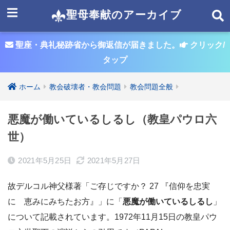
聖母奉献のアーカイブ
聖座・典礼秘跡省から御返信が届きました。
クリック/
タップ
ホーム
教会破壊者・教会問題
教会問題全般
悪魔が働いているしるし（教皇パウロ六
世）
2021年5月25日
2021年5月27日
故デルコル神父様著「ご存じですか？ 27 『信仰を忠実
に 恵みにみちたお方』」に「
悪魔が働いているしるし
」
について記載されています。1972年11月15日の教皇パウ