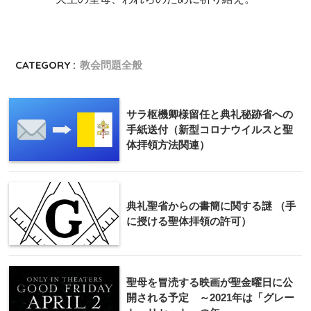
CATEGORY :
教会問題全般
サラ枢機卿様留任と典礼秘跡省への
手紙送付（新型コロナウイルスと聖
体拝領方法関連）
典礼聖省からの書簡に関する謎 （手
に授ける聖体拝領の許可）
聖母を冒涜する映画が聖金曜日に公
開される予定 ～2021年は「グレー