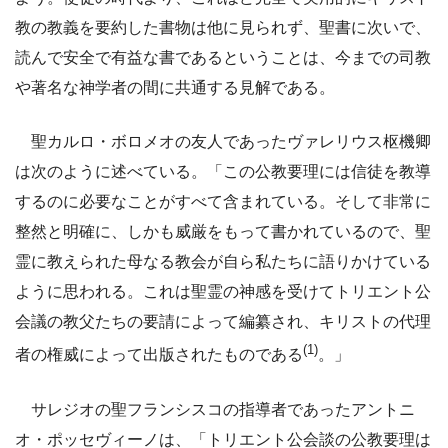
教の教義を要約した書物は他に見られず、聖書に次いで、
読んで安全で有益な書であるということは、今までの司教
や著名な神学者の間に共通する見解である。
聖カルロ・ボロメオの友人であったヴァレリウス枢機卿
は次のように述べている。「この公教要理には信徒を教導
するのに必要なことがすべて含まれている。そして非常に
整然と明確に、しかも威厳をもって書かれているので、聖
霊に教えられた母なる教会が自ら私たちに語りかけている
ように思われる。これは聖霊の神感を受けてトリエント公
会議の教父たちの要請によって編纂され、キリストの代理
(1)
者の権威によって出版されたものである
。」
サレジオの聖フランシスコの指導者であったアントニ
オ・ポッセヴィーノは、「トリエント公会談の公教要理は