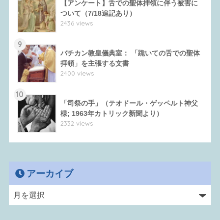
【アンケート】舌での聖体拝領に伴う被害に
ついて（7/18追記あり）
2436 views
9
バチカン教皇儀典室： 「跪いての舌での聖体
拝領」を主張する文書
2400 views
10
「司祭の手」（テオドール・ゲッペルト神父
様; 1963年カトリック新聞より）
2332 views
アーカイブ