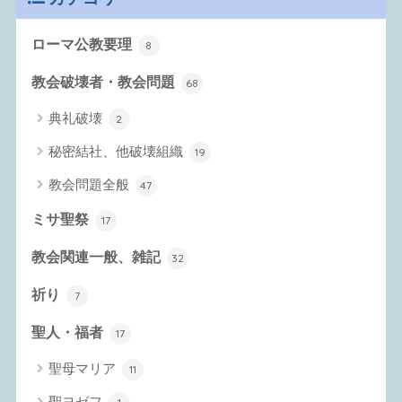
ローマ公教要理
8
教会破壊者・教会問題
68
典礼破壊
2
秘密結社、他破壊組織
19
教会問題全般
47
ミサ聖祭
17
教会関連一般、雑記
32
祈り
7
聖人・福者
17
聖母マリア
11
聖ヨゼフ