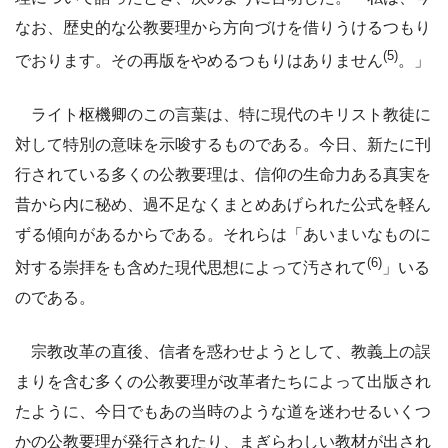
なお、歴史的な公教要理から方向づけを借りうけるつもり
(5)
でおります。その再版をやめるつもりはありません
。」
ライト枢機卿のこの言葉は、特に現代のキリスト教徒に
対して特別の意味を示唆するものである。今日、新たに刊
行されている多くの公教要理は、信仰の生命力ある真実を
昔から内に秘め、過不足なくまとめあげられた公式を軽ん
ずる傾向があるからである。それらは「あいまいなものに
(6)
対する崇拝をも含めた現代思想によって汚されて
」いる
のである。
宗教改革の直後、信者を惑わせようとして、教義上の誤
まりを含む多くの公教要理が改革者たちによって出版され
たように、今日でもあの当時のような道を迷わせるいくつ
かの公教要理が発行されたり、まぎらわしい教材が出され