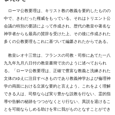
ローマ公教要理は、キリスト教の教義を要約したものの
中で、きわだった権威をもっている。それはトリエント公
会議の特別の要請によって作成され、歴代の教皇や著名な
神学者からも最高の賛辞を受けた上、その後に作成された
多くの公教要理もこれに基づいて編纂されたからである。
教皇レオ十三世は、フランスの司教・司祭にあてた一八
九九年九月八日付の教皇書簡で次のように述べておられ
る。「ローマ公教要理は、正確で豊富な教義と洗練された
文体のゆえに注目すべきものであり教義神学および倫理神
学の両面における立派な要約と言えよう。これをよく理解
できる人は、司祭ならば実り豊かな説教を行ない、霊的指
導や告解の秘跡をつつがなくとり行ない、異説を退けるこ
とを可能ならしめる助けを常に我がものとなすことができ