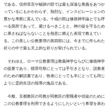
である。信仰宣言や秘跡の部では最も深遠な奥義をあつか
っているにもかかわらず、熱烈な、インスピレーションの
豊かな考察に富んでいる。十戒の部は修徳神学論とでも呼
べる箇所であって、避けるべきことと、神の徒を守るため
に果さねばならないことを熱意に燃えた表現で教えてい
る。この美しい公教要理の第四部には、今までに作られた
祈りの中で最も天上的な祈りが挙げられている。
それゆえ、ローマ公教要理は教義神学ならびに修徳神学
の提要であり、聴罪司祭にとっては手引きとなり、説教者
のための解説書であり、牧者にとっても羊にとっても同じ
ように霊的生活の指導の逸品である。
今般、京都教区の司教が同教区の聖職者や信徒のために
この公教要理を利用できるようにしたいという希望を表わ