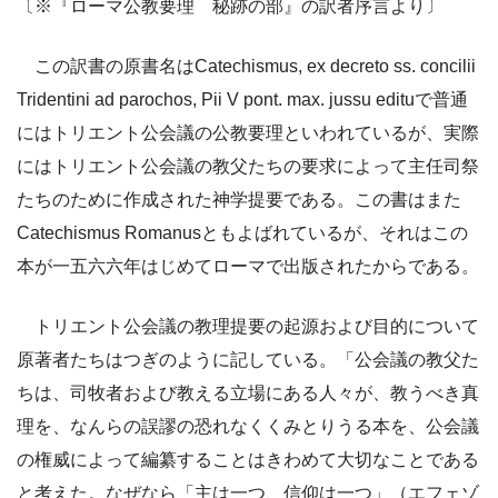
〔※『ローマ公教要理 秘跡の部』の訳者序言より〕
この訳書の原書名はCatechismus, ex decreto ss. concilii
Tridentini ad parochos, Pii V pont. max. jussu edituで普通
にはトリエント公会議の公教要理といわれているが、実際
にはトリエント公会議の教父たちの要求によって主任司祭
たちのために作成された神学提要である。この書はまた
Catechismus Romanusともよばれているが、それはこの
本が一五六六年はじめてローマで出版されたからである。
トリエント公会議の教理提要の起源および目的について
原著者たちはつぎのように記している。「公会議の教父た
ちは、司牧者および教える立場にある人々が、教うべき真
理を、なんらの誤謬の恐れなくくみとりうる本を、公会議
の権威によって編纂することはきわめて大切なことである
と考えた。なぜなら「主は一つ、信仰は一つ」（エフェゾ