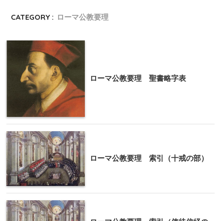
CATEGORY :
ローマ公教要理
ローマ公教要理 聖書略字表
ローマ公教要理 索引（十戒の部）