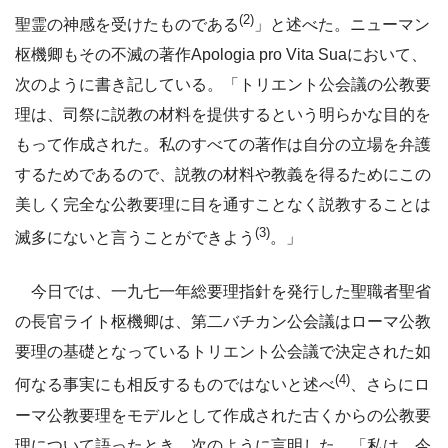
(2)
聖霊の神感を受けたものである
」と述べた。ニューマン
枢機卿もその不滅の著作Apologia pro Vita Suaにおいて、
次のように書き記している。「トリエント公会議の公教要
理は、司祭に説教の材料を提供するという明らかな目的を
もって作成された。私のすべての著作は自分の立場を弁護
するためであるので、説教の材料や教義を得るためにこの
美しく完全な公教要理に目を通すことなく説教することは
(3)
滅多にないと言うことができよう
。」
今日では、一九七一年総要理指針を発行した聖職者聖省
の長官ライト枢機卿は、第二バチカン公会議はローマ公教
要理の基礎となっているトリエント公会議で決定された如
(4)
何なる事実にも相反するものではないと述べ
、さらにロ
ーマ公教要理をモデルとして作成された古くからの公教要
理について語ったとき、次のように言明した。「私は、今