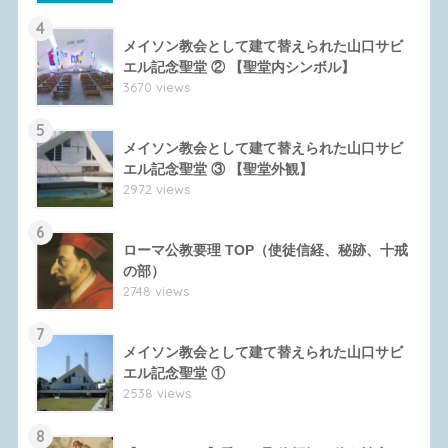
4
メイソン教会として建て替えられた山口サビ
エル記念聖堂 ② 【聖堂内シンボル】
3670 views
5
メイソン教会として建て替えられた山口サビ
エル記念聖堂 ③ 【聖堂外観】
2972 views
6
ローマ公教要理 TOP（使徒信経、秘跡、十戒
の部）
2748 views
7
メイソン教会として建て替えられた山口サビ
エル記念聖堂 ①
2538 views
8