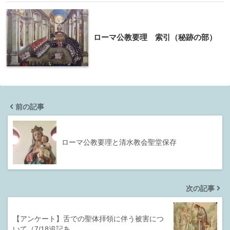
ローマ公教要理 索引（秘跡の部）
前の記事
ローマ公教要理と清水教会聖堂保存
次の記事
【アンケート】舌での聖体拝領に伴う被害につ
いて（7/18追記あ…