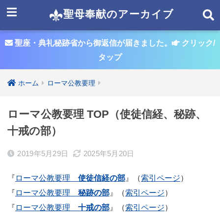
聖母奉献のアーカイブ
聖座・典礼秘跡省から御返信が届きました。
クリック/
タップ
ホーム
ローマ公教要理
ローマ公教要理 TOP（使徒信経、秘跡、
十戒の部）
2019年5月29日
2025年5月20日
『
ローマ公教要理
使徒信経の部
』（
索引ページ
）
『
ローマ公教要理
秘跡の部
』（
索引ページ
）
『
ローマ公教要理
十戒の部
』（
索引ページ
）