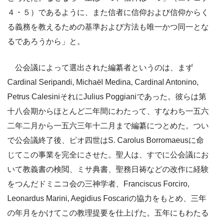
４・５）であるように、また信者に信仰および信仰からく
る義務を教えるための基準および方法も唯一かつ同一とな
るであろうから」と。
公会議によって選出された編纂者というのは、まず
Cardinal Seripandi, Michaël Medina, Cardinal Antonino,
Petrus CalesiniそれにJulius Poggianiであった。彼らは第
十八会期からほとんど二年間にわたって、すなわち一五六
二年二月から一五六三年十二月まで編纂につとめた。つい
で公会議終了後、ピオ四世はS. Carolus Borromaeusに命
じてこの事業を完全にさせた。聖人は、すでに公会議にお
いて教義書の検閲、ミサ典書、聖務日祷などの改作に経験
をつんだドミニコ会の三神学者、Franciscus Forciro,
Leonardus Marini, Aegidius Foscariの協力をもとめ、三年
の年月をかけてこの教理提要を仕上げた。五年にもわたる