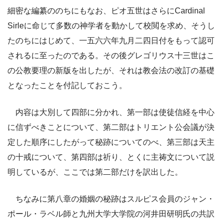
細密な編纂ののちにもなお、ピオ五世はさらにCardinal
Sirleに命じて多数の神学者を動かして校閲を求め、そうし
たのちにはじめて、一五六六年九月二四日付をもって認可
されるに至ったのである。その後グレゴリウス十三世はこ
の公教要理の新版を出したが、それは教会法の改訂の基礎
となったことを付記しておこう。
内容は大別して四部に分かれ、第一部は使徒信経を中心
に信ずべきことについて、第二部はトリエント公会議が決
定した順序にしたがって秘跡についてのべ、第三部は天主
の十戒について、第四部は祈り、とくに主祷文について説
明しているが、ここでは第二部だけを訳出した。
ちなみに第八章の婚姻の秘跡はスルピス会員のジャン・
ポール・ラベル師と九州大学大学院の河井田研明氏の共訳