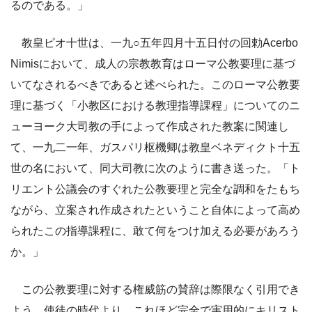
るのである。」
教皇ピオ十世は、一九○五年四月十五日付の回勅Acerbo
Nimisにおいて、成人の宗教教育はローマ公教要理に基づ
いてなされるべきであると述べられた。このローマ公教要
理に基づく「小教区における教理指導課程」についてのニ
ューヨーク大司教の手によって作成された教案に関連し
て、一九二一年、ガスパリ枢機卿は教皇ベネディクト十五
世の名において、同大司教に次のように書き送った。「ト
リエント公議会のすぐれた公教要理と完全な調和をたもち
ながら、立案され作成されたということ自体によって高め
られたこの指導課程に、敢て何をつけ加える必要があろう
か。」
この公教要理に対する権威筋の賛辞は際限なく引用でき
よう。使徒の時代より、これほど完全で実用的にキリスト