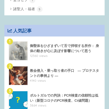
1
諸聖人・福者
5
人気記事
1
御聖体をひざまずいて舌で拝領する所作： 身
体の動きが心に及ぼす影響について思う
12360 views
2
教会侵入・乗っ取り者の手口 ― プロテスタ
ントの事例より ―
4140 views
3
ポルトガルでの判決：PCR検査の信頼性は低
い（新型コロナのPCR検査、Ct値問題）
3864 views