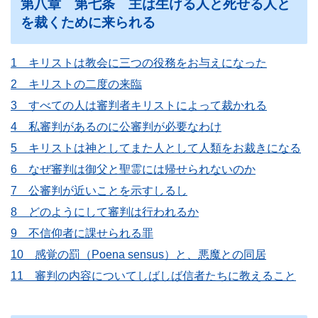
第八章 第七条 主は生ける人と死せる人と
を裁くために来られる
1 キリストは教会に三つの役務をお与えになった
2 キリストの二度の来臨
3 すべての人は審判者キリストによって裁かれる
4 私審判があるのに公審判が必要なわけ
5 キリストは神としてまた人として人類をお裁きになる
6 なぜ審判は御父と聖霊には帰せられないのか
7 公審判が近いことを示すしるし
8 どのようにして審判は行われるか
9 不信仰者に課せられる罪
10 感覚の罰（Poena sensus）と、悪魔との同居
11 審判の内容についてしばしば信者たちに教えること