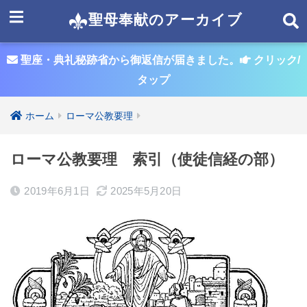
聖母奉献のアーカイブ
聖座・典礼秘跡省から御返信が届きました。
クリック/
タップ
ホーム
ローマ公教要理
ローマ公教要理 索引（使徒信経の部）
2019年6月1日
2025年5月20日