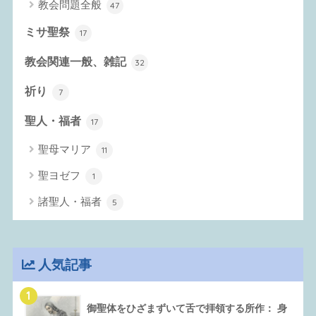
教会問題全般
47
ミサ聖祭
17
教会関連一般、雑記
32
祈り
7
聖人・福者
17
聖母マリア
11
聖ヨゼフ
1
諸聖人・福者
5
人気記事
1
御聖体をひざまずいて舌で拝領する所作： 身