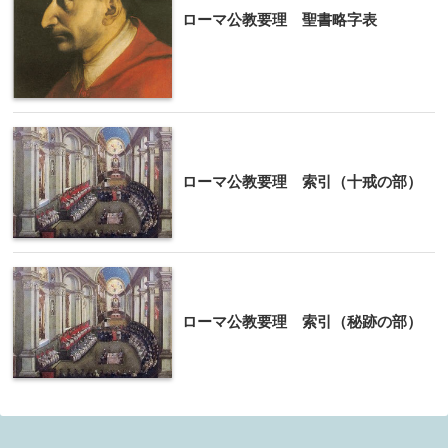
ローマ公教要理 聖書略字表
ローマ公教要理 索引（十戒の部）
ローマ公教要理 索引（秘跡の部）