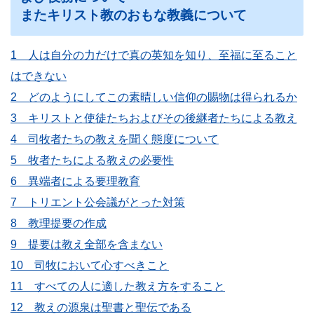
またキリスト教のおもな教義について
1 人は自分の力だけで真の英知を知り、至福に至ること
はできない
2 どのようにしてこの素晴しい信仰の賜物は得られるか
3 キリストと使徒たちおよびその後継者たちによる教え
4 司牧者たちの教えを聞く態度について
5 牧者たちによる教えの必要性
6 異端者による要理教育
7 トリエント公会議がとった対策
8 教理提要の作成
9 提要は教え全部を含まない
10 司牧において心すべきこと
11 すべての人に適した教え方をすること
12 教えの源泉は聖書と聖伝である