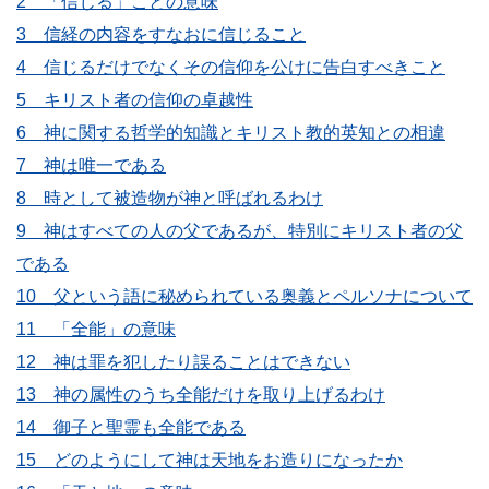
2 「信じる」ことの意味
3 信経の内容をすなおに信じること
4 信じるだけでなくその信仰を公けに告白すべきこと
5 キリスト者の信仰の卓越性
6 神に関する哲学的知識とキリスト教的英知との相違
7 神は唯一である
8 時として被造物が神と呼ばれるわけ
9 神はすべての人の父であるが、特別にキリスト者の父
である
10 父という語に秘められている奥義とペルソナについて
11 「全能」の意味
12 神は罪を犯したり誤ることはできない
13 神の属性のうち全能だけを取り上げるわけ
14 御子と聖霊も全能である
15 どのようにして神は天地をお造りになったか