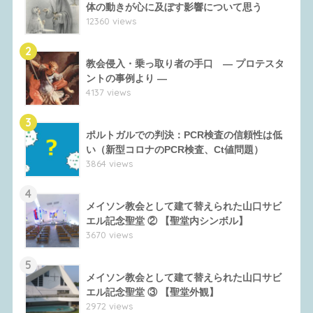
体の動きが心に及ぼす影響について思う
12360 views
2
教会侵入・乗っ取り者の手口 ― プロテスタ
ントの事例より ―
4137 views
3
ポルトガルでの判決：PCR検査の信頼性は低
い（新型コロナのPCR検査、Ct値問題）
3864 views
4
メイソン教会として建て替えられた山口サビ
エル記念聖堂 ② 【聖堂内シンボル】
3670 views
5
メイソン教会として建て替えられた山口サビ
エル記念聖堂 ③ 【聖堂外観】
2972 views