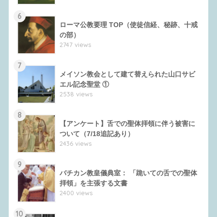
6
ローマ公教要理 TOP（使徒信経、秘跡、十戒
の部）
2747 views
7
メイソン教会として建て替えられた山口サビ
エル記念聖堂 ①
2538 views
8
【アンケート】舌での聖体拝領に伴う被害に
ついて（7/18追記あり）
2436 views
9
バチカン教皇儀典室： 「跪いての舌での聖体
拝領」を主張する文書
2400 views
10