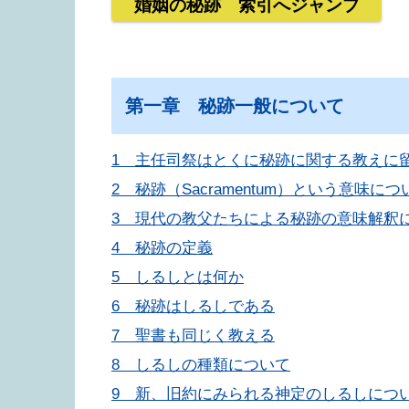
婚姻の秘跡 索引へジャンプ
第一章 秘跡一般について
1 主任司祭はとくに秘跡に関する教えに
2 秘跡（Sacramentum）という意味につ
3 現代の教父たちによる秘跡の意味解釈
4 秘跡の定義
5 しるしとは何か
6 秘跡はしるしである
7 聖書も同じく教える
8 しるしの種類について
9 新、旧約にみられる神定のしるしにつ