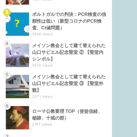
3
ポルトガルでの判決：PCR検査の信
頼性は低い（新型コロナのPCR検
査、Ct値問題）
3864 views
4
メイソン教会として建て替えられた
山口サビエル記念聖堂 ② 【聖堂内
シンボル】
3670 views
5
メイソン教会として建て替えられた
山口サビエル記念聖堂 ③ 【聖堂外
観】
2971 views
6
ローマ公教要理 TOP（使徒信経、
秘跡、十戒の部）
2747 views
7