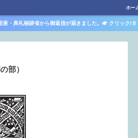
ホー
聖座・典礼秘跡省から御返信が届きました。
クリック/タ
跡の部）