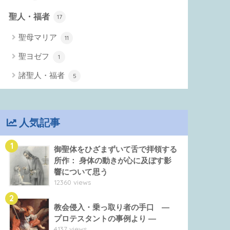
聖人・福者
17
聖母マリア
11
聖ヨゼフ
1
諸聖人・福者
5
人気記事
1
御聖体をひざまずいて舌で拝領する
所作： 身体の動きが心に及ぼす影
響について思う
12360 views
2
教会侵入・乗っ取り者の手口 ―
プロテスタントの事例より ―
4137 views