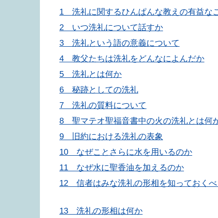
1 洗礼に関するひんぱんな教えの有益な
2 いつ洗礼について話すか
3 洗礼という語の意義について
4 教父たちは洗礼をどんなによんだか
5 洗礼とは何か
6 秘跡としての洗礼
7 洗礼の質料について
8 聖マテオ聖福音書中の火の洗礼とは何
9 旧約における洗礼の表象
10 なぜことさらに水を用いるのか
11 なぜ水に聖香油を加えるのか
12 信者はみな洗礼の形相を知っておく
13 洗礼の形相は何か