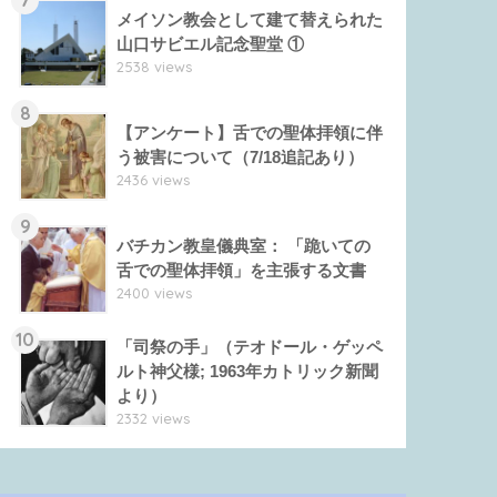
メイソン教会として建て替えられた
山口サビエル記念聖堂 ①
2538 views
8
【アンケート】舌での聖体拝領に伴
う被害について（7/18追記あり）
2436 views
9
バチカン教皇儀典室： 「跪いての
舌での聖体拝領」を主張する文書
2400 views
10
「司祭の手」（テオドール・ゲッペ
ルト神父様; 1963年カトリック新聞
より）
2332 views