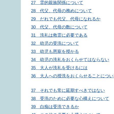
27 霊的親族関係について
28 代父、代母の務めについて
29 だれでも代父、代母になれるか
30 代父、代母の数について
31 洗礼は救霊に必要である
32 幼児の受洗について
33 幼児も恩寵を授かる
34 幼児の洗礼をおくらせてはならない
35 大人が洗礼を受けるには
36 大人への授洗をおくらせることについ
37 それでも常に延期すべきではない
38 受洗のために必要な心構えについて
39 白痴は受洗できるか