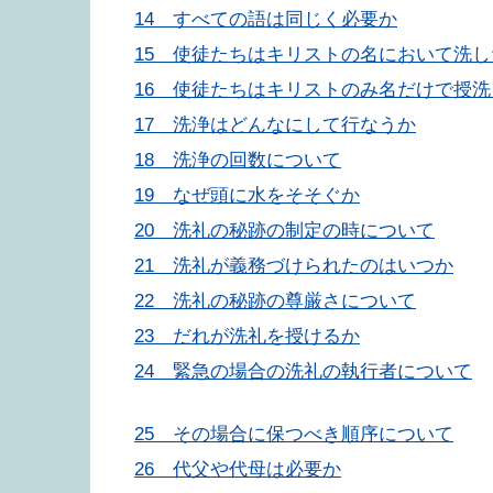
14 すべての語は同じく必要か
15 使徒たちはキリストの名において洗
16 使徒たちはキリストのみ名だけで授
17 洗浄はどんなにして行なうか
18 洗浄の回数について
19 なぜ頭に水をそそぐか
20 洗礼の秘跡の制定の時について
21 洗礼が義務づけられたのはいつか
22 洗礼の秘跡の尊厳さについて
23 だれが洗礼を授けるか
24 緊急の場合の洗礼の執行者について
25 その場合に保つべき順序について
26 代父や代母は必要か