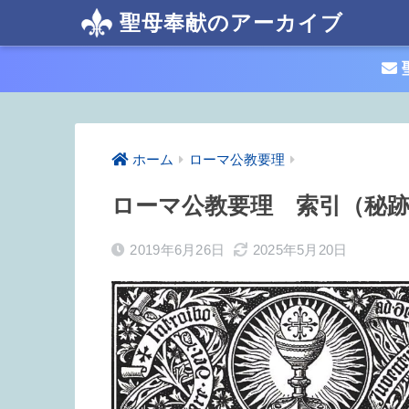
聖母奉献のアーカイブ
ホーム
ローマ公教要理
ローマ公教要理 索引（秘
2019年6月26日
2025年5月20日