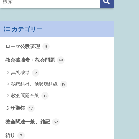
カテゴリー
ローマ公教要理
8
教会破壊者・教会問題
68
典礼破壊
2
秘密結社、他破壊組織
19
教会問題全般
47
ミサ聖祭
17
教会関連一般、雑記
32
祈り
7