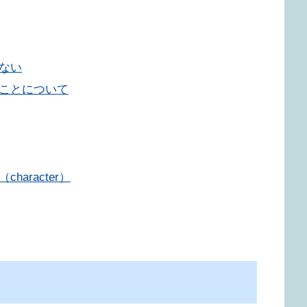
ない
ることについて
aracter）