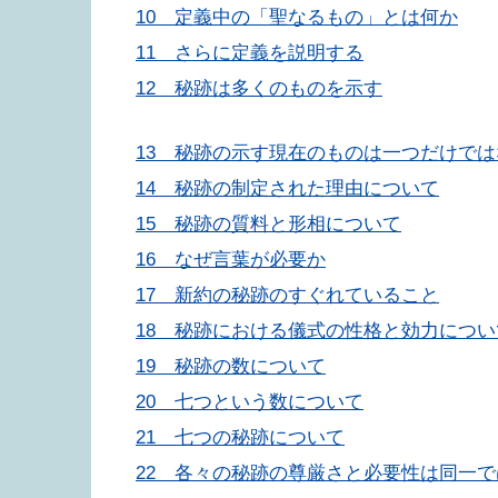
10 定義中の「聖なるもの」とは何か
11 さらに定義を説明する
12 秘跡は多くのものを示す
13 秘跡の示す現在のものは一つだけでは
14 秘跡の制定された理由について
15 秘跡の質料と形相について
16 なぜ言葉が必要か
17 新約の秘跡のすぐれていること
18 秘跡における儀式の性格と効力につい
19 秘跡の数について
20 七つという数について
21 七つの秘跡について
22 各々の秘跡の尊厳さと必要性は同一