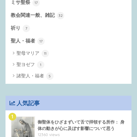
ミサ聖祭
17
教会関連一般、雑記
32
祈り
7
聖人・福者
17
聖母マリア
11
聖ヨゼフ
1
諸聖人・福者
5
人気記事
1
御聖体をひざまずいて舌で拝領する所作： 身
体の動きが心に及ぼす影響について思う
12360 views