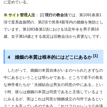
に定めている。
※ サイト管理人注
： [2]
現行の教会法
では、第1091条第1
項で直系血族間の、第2項で傍系4親等内の婚姻を無効とし
ています。第1083条第1項における法定年令を男子満16
歳、女子満14歳とする規定は旧教会法から変更なしです。
[1]
4 婚姻の本質は根本的にはどこにあるか
したがって、婚姻の本質自体がいまのべられたきずなの
中にあるということは明らかである。ところで若干の有名
な神学者たちが「夫婦結合は男女の同意の中にある」とい
う時、彼らは婚姻の本質は同意であると主張しているよう
にみえるが、実はこれは同意が婚姻成立の与件であるとい
うことを言っているのである。これはフローレンス公会議