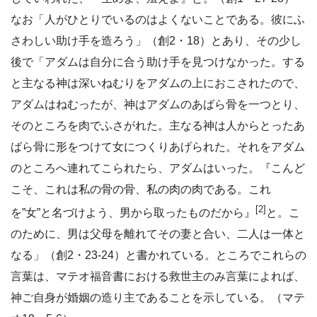
なお「人がひとりでいるのはよくないことである。彼にふ
さわしい助け手を造ろう」（創2・18）とあり、その少し
後で「アダムは自分に合う助け手を見つけなかった。する
と主なる神は深いねむりをアダムの上におこされたので、
アダムはねむったが、神はアダムのあばら骨を一つとり、
そのところを肉でふさがれた。主なる神は人からとったあ
ばら骨に形をつけて女につくりあげられた。それをアダム
のところへ連れてこられたら、アダムはいった。『こんど
こそ、これは私の骨の骨、私の肉の肉である。これ
[2]
を”女”と名づけよう、男から取ったものだから』
と。こ
のために、男は父母を離れてその妻と合い、二人は一体と
なる」（創2・23-24）と書かれている。ところでこれらの
言葉は、マテオ福音書における救世主のみ言葉によれば、
神ご自身が婚姻の造り主であることを示している。（マテ