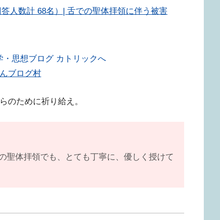
答人数計 68名）| 舌での聖体拝領に伴う被害
んブログ村
らのために祈り給え。
の聖体拝領でも、とても丁寧に、優しく授けて