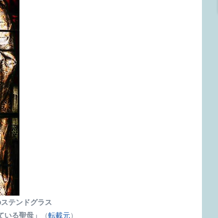
のステンドグラス
ている聖母」
（
転載元
）