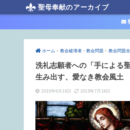
聖母奉献のアーカイブ
ホーム
教会破壊者・教会問題
教会問題
洗礼志願者への「手による
生み出す、愛なき教会風土
2019年6月16日
2019年7月18日