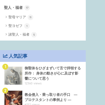
聖人・福者
17
聖母マリア
11
聖ヨゼフ
1
諸聖人・福者
5
人気記事
1
御聖体をひざまずいて舌で拝領する
所作： 身体の動きが心に及ぼす影
響について思う
12360 views
2
教会侵入・乗っ取り者の手口 ―
プロテスタントの事例より ―
4137 views