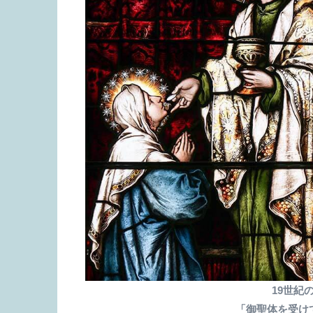
19世紀
「御聖体を受け