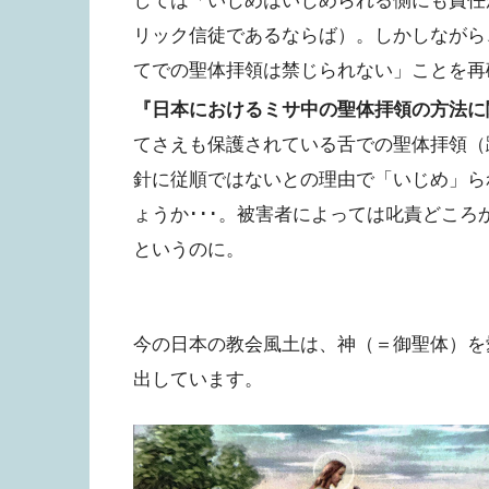
しては「いじめはいじめられる側にも責任
リック信徒であるならば）。しかしながら
てでの聖体拝領は禁じられない」ことを再
『日本におけるミサ中の聖体拝領の方法に
てさえも保護されている舌での聖体拝領（
針に従順ではないとの理由で「いじめ」ら
ょうか･･･。被害者によっては叱責どこ
というのに。
今の日本の教会風土は、神（＝御聖体）を
出しています。