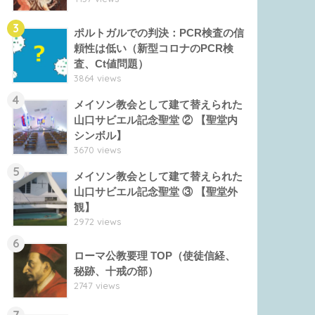
3
ポルトガルでの判決：PCR検査の信
頼性は低い（新型コロナのPCR検
査、Ct値問題）
3864 views
4
メイソン教会として建て替えられた
山口サビエル記念聖堂 ② 【聖堂内
シンボル】
3670 views
5
メイソン教会として建て替えられた
山口サビエル記念聖堂 ③ 【聖堂外
観】
2972 views
6
ローマ公教要理 TOP（使徒信経、
秘跡、十戒の部）
2747 views
7