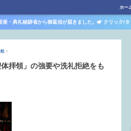
ホー
聖座・典礼秘跡省から御返信が届きました。
クリック/タ
全般
聖体拝領」の強要や洗礼拒絶をも