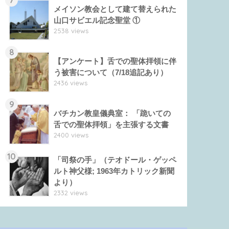
メイソン教会として建て替えられた
山口サビエル記念聖堂 ①
2538 views
8
【アンケート】舌での聖体拝領に伴
う被害について（7/18追記あり）
2436 views
9
バチカン教皇儀典室： 「跪いての
舌での聖体拝領」を主張する文書
2400 views
10
「司祭の手」（テオドール・ゲッペ
ルト神父様; 1963年カトリック新聞
より）
2332 views