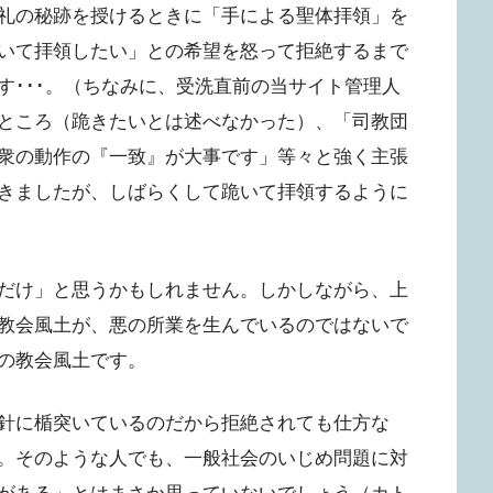
礼の秘跡を授けるときに「手による聖体拝領」を
いて拝領したい」との希望を怒って拒絶するまで
す･･･。（ちなみに、受洗直前の当サイト管理人
ところ（跪きたいとは述べなかった）、「司教団
衆の動作の『一致』が大事です」等々と強く主張
きましたが、しばらくして跪いて拝領するように
だけ」と思うかもしれません。しかしながら、上
教会風土が、悪の所業を生んでいるのではないで
の教会風土です。
針に楯突いているのだから拒絶されても仕方な
。そのような人でも、一般社会のいじめ問題に対