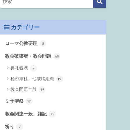
カテゴリー
ローマ公教要理
8
教会破壊者・教会問題
68
典礼破壊
2
秘密結社、他破壊組織
19
教会問題全般
47
ミサ聖祭
17
教会関連一般、雑記
32
祈り
7