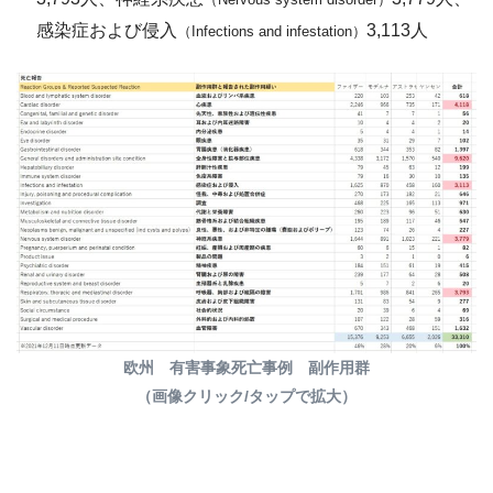
感染症および侵入
3,113人
（Infections and infestation）
欧州 有害事象死亡事例 副作用群
（画像クリック/タップで拡大）