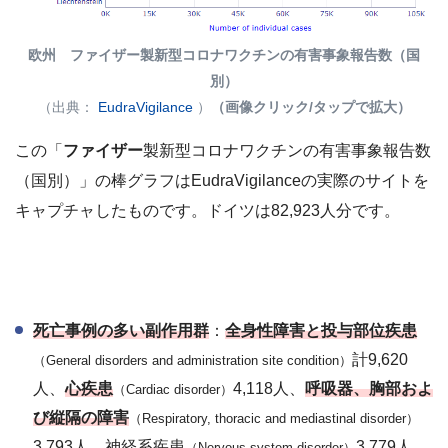
欧州 ファイザー製新型コロナワクチンの有害事象報告数（国
別）
（出典：
EudraVigilance
）
（画像クリック/タップで拡大）
この「
ファイザー
製新型コロナワクチンの有害事象報告数
（国別）」の棒グラフはEudraVigilanceの実際のサイトを
キャプチャしたものです。ドイツは82,923人分です。
死亡事例の多い副作用群
：
全身性障害と投与部位疾患
計9,620
（General disorders and administration site condition）
人、
心疾患
4,118人、
呼吸器、胸部およ
（Cardiac disorder）
び縦隔の障害
（Respiratory, thoracic and mediastinal disorder）
3,793人、神経系疾患
3,779人、
（Nervous system disorder）