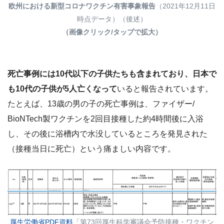
欧州における新型コロナワクチン有害事象報告
（2021年12月11日
時点データ）（後述）
（画像クリック/タップで拡大）
死亡事例には10代以下の子供たちも含まれており、日本で
も10代の子供が5人亡くなって
いると報告されています。
たとえば、13歳の男の子の死亡事例は、ファイザー/
BioNTech製ワクチンを2回目接種した約4時間後に入浴
し、その後に浴槽内で水没しているところを発見された
（接種当日に死亡）という痛ましい内容です。
厚生労働省PDF資料
「第73回厚生科学審議会予防接種・ワクチン