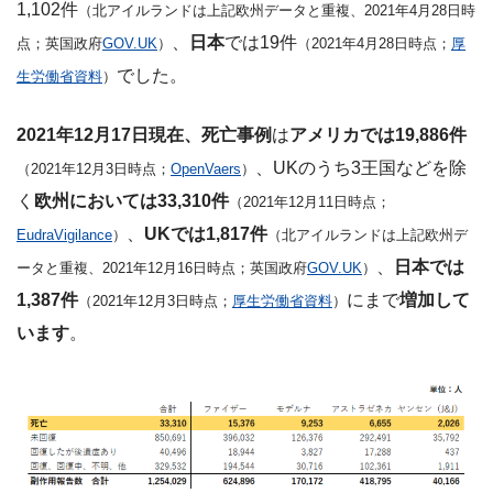
1,102件
（北アイルランドは上記欧州データと重複、2021年4月28日時
、
日本
では19件
点；英国政府
GOV.UK
）
（2021年4月28日時点；
厚
でした。
生労働省資料
）
2021年12月17日現在、死亡事例
は
アメリカでは19,886件
、UKのうち3王国などを除
（2021年12月3日時点；
OpenVaers
）
く
欧州においては33,310件
（2021年12月11日時点；
、
UKでは1,817件
EudraVigilance
）
（北アイルランドは上記欧州デ
、
日本では
ータと重複、2021年12月16日時点；英国政府
GOV.UK
）
1,387件
にまで
増加して
（2021年12月3日時点；
厚生労働省資料
）
います
。