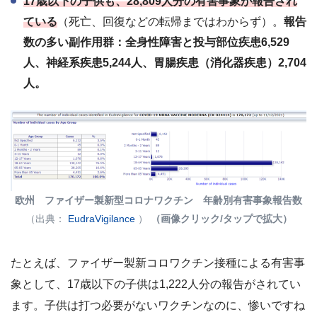
17歳以下の子供も、28,809人分の有害事象が報告され
ている
（死亡、回復などの転帰まではわからず）。
報告
数の多い副作用群：全身性障害と投与部位疾患6,529
人、神経系疾患5,244人、胃腸疾患（消化器疾患）2,704
人。
欧州 ファイザー製新型コロナワクチン 年齢別有害事象報告数
（出典：
EudraVigilance
）
（画像クリック/タップで拡大）
たとえば、ファイザー製新コロワクチン接種による有害事
象として、17歳以下の子供は1,222人分の報告がされてい
ます。子供は打つ必要がないワクチンなのに、惨いですね