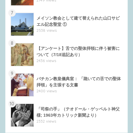
7
メイソン教会として建て替えられた山口サビ
エル記念聖堂 ①
2538 views
8
【アンケート】舌での聖体拝領に伴う被害に
ついて（7/18追記あり）
2436 views
9
バチカン教皇儀典室： 「跪いての舌での聖体
拝領」を主張する文書
2400 views
10
「司祭の手」（テオドール・ゲッペルト神父
様; 1963年カトリック新聞より）
2332 views