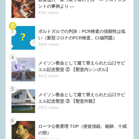
ントの事例より ―
4140 views
3
ポルトガルでの判決：PCR検査の信頼性は低
い（新型コロナのPCR検査、Ct値問題）
3864 views
4
メイソン教会として建て替えられた山口サビ
エル記念聖堂 ② 【聖堂内シンボル】
3672 views
5
メイソン教会として建て替えられた山口サビ
エル記念聖堂 ③ 【聖堂外観】
2972 views
6
ローマ公教要理 TOP（使徒信経、秘跡、十戒
の部）
2749 views