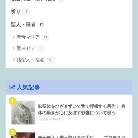
祈り
7
聖人・福者
17
聖母マリア
11
聖ヨゼフ
1
諸聖人・福者
5
人気記事
1
御聖体をひざまずいて舌で拝領する所作： 身
体の動きが心に及ぼす影響について思う
12360 views
2
教会侵入・乗っ取り者の手口 ― プロテスタ