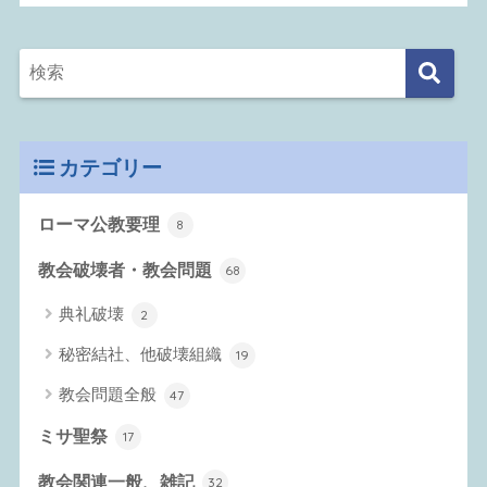
カテゴリー
ローマ公教要理
8
教会破壊者・教会問題
68
典礼破壊
2
秘密結社、他破壊組織
19
教会問題全般
47
ミサ聖祭
17
教会関連一般、雑記
32