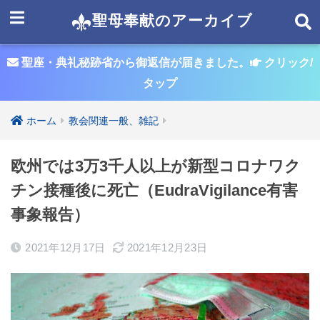
聖母奉献のアーカイブ
聖座・典礼秘跡省から御返信が届きました。
クリック/
タップ
ホーム
教会関連一般、雑記
欧州では3万3千人以上が新型コロナワク
チン接種後に死亡（EudraVigilance有害
事象報告）
2021年12月17日
2021年12月23日