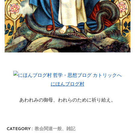
欧州 ファイザー製新型コロナワクチン 心疾患の有害事象報告
（出典：
EudraVigilance
）
（画像クリック/タップで拡大）
にほんブログ村
あわれみの御母、われらのために祈り給え。
CATEGORY :
教会関連一般、雑記