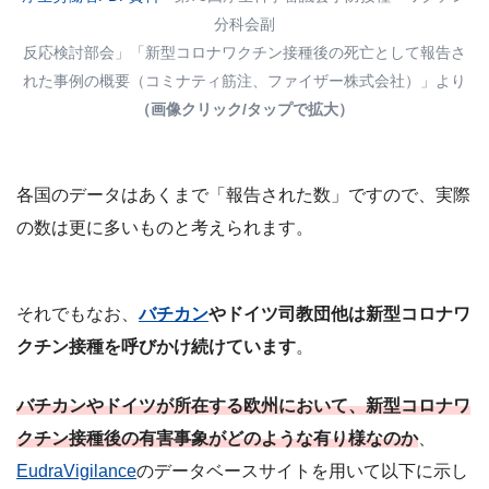
分科会副
反応検討部会」「新型コロナワクチン接種後の死亡として報告さ
れた事例の概要（コミナティ筋注、ファイザー株式会社）」より
（画像クリック/タップで拡大）
各国のデータはあくまで「報告された数」ですので、実際
の数は更に多いものと考えられます。
それでもなお、
バチカン
やドイツ司教団他は新型コロナワ
クチン接種を呼びかけ続けています
。
バチカンやドイツが所在する欧州において、新型コロナワ
クチン接種後の有害事象がどのような
有り様
なのか
、
EudraVigilance
のデータベースサイトを用いて以下に示し