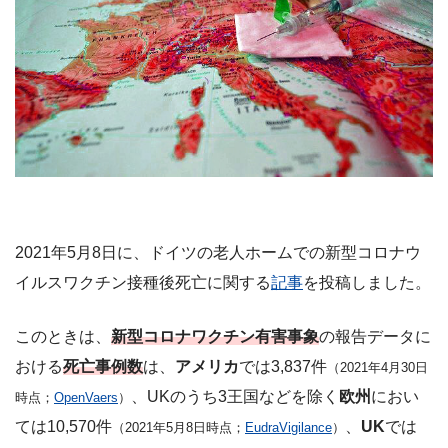
2021年5月8日に、ドイツの老人ホームでの新型コロナウ
イルスワクチン接種後死亡に関する
記事
を投稿しました。
このときは、
新型コロナワクチン有害事象
の報告データに
おける
死亡事例数
は、
アメリカ
では3,837件
（2021年4月30日
、UKのうち3王国などを除く
欧州
におい
時点；
OpenVaers
）
ては10,570件
、
UK
では
（2021年5月8日時点；
EudraVigilance
）