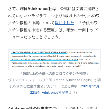
さて、昨日Adnkronos社は
、公式には文書に掲載さ
れていないパラグラフ、つまり5歳以上の子供へのワ
クチン接種の推奨について
報じました
。「子供のワ
クチン接種を推進する聖座」は、確かに一面トップ
ニュースだったことでしょう。
「
5歳以上の子供への新コロワクチンを推奨
」
ヴィンチェンツォ・パリア師（mons. Vincenzo Paglia）が議
長を務める教皇庁生命アカデミーによる声明（
2021年12月
22日付 Adnkronos社記事
より）
Adnkronos社の記事本文には
、『バチカンも5歳以