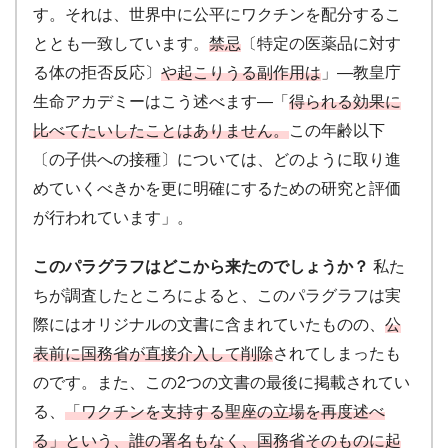
す。それは、世界中に公平にワクチンを配分するこ
ととも一致しています。
禁忌
〔特定の医薬品に対す
る体の拒否反応〕
や起こりうる副作用は
」―教皇庁
生命アカデミーはこう述べます―「
得られる効果に
比べてたいしたことはありません。
この年齢以下
〔の子供への接種〕については、どのように取り進
めていくべきかを更に明確にするための研究と評価
が行われています」。
このパラグラフはどこから来たのでしょうか？
私た
ちが調査したところによると、このパラグラフは実
際にはオリジナルの文書に含まれていたものの、
公
表前に国務省が直接介入して削除
されてしまったも
のです。また、この2つの文書の最後に掲載されてい
る、
「ワクチンを支持する聖座の立場を再度述べ
る」という、誰の署名もなく、国務省そのものに起