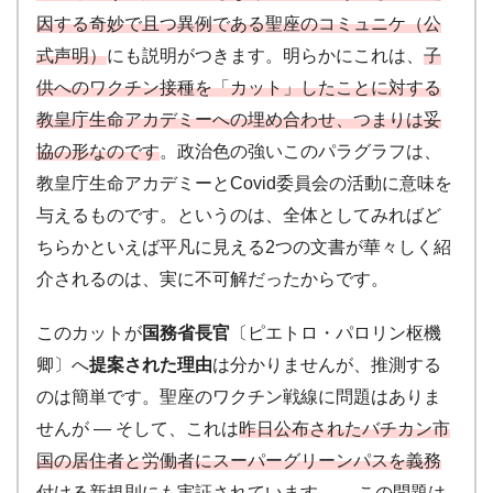
因する奇妙で且つ異例である聖座のコミュニケ（公
式声明）
にも説明がつきます。明らかにこれは、
子
供へのワクチン接種を「カット」したことに対する
教皇庁生命アカデミーへの埋め合わせ、つまりは妥
協の形なのです
。政治色の強いこのパラグラフは、
教皇庁生命アカデミーとCovid委員会の活動に意味を
与えるものです。というのは、全体としてみればど
ちらかといえば平凡に見える2つの文書が華々しく紹
介されるのは、実に不可解だったからです。
このカットが
国務省長官
〔ピエトロ・パロリン枢機
卿〕へ
提案された理由
は分かりませんが、推測する
のは簡単です。聖座のワクチン戦線に問題はありま
せんが ― そして、これは
昨日公布されたバチカン市
国の居住者と労働者にスーパーグリーンパスを義務
付ける新規則
にも実証されています ―、この問題は