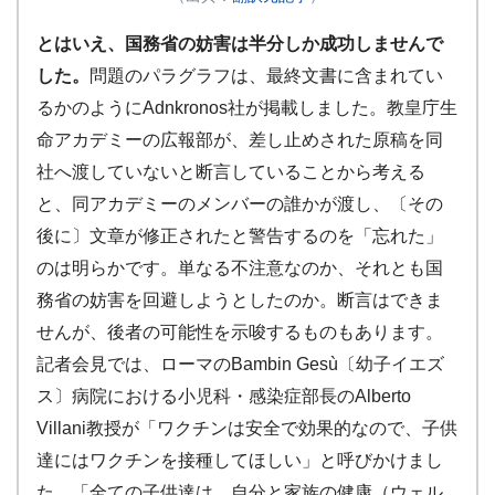
とはいえ、国務省の妨害は半分しか成功しませんで
した。
問題のパラグラフは、最終文書に含まれてい
るかのようにAdnkronos社が掲載しました。教皇庁生
命アカデミーの広報部が、差し止めされた原稿を同
社へ渡していないと断言していることから考える
と、同アカデミーのメンバーの誰かが渡し、〔その
後に〕文章が修正されたと警告するのを「忘れた」
のは明らかです。単なる不注意なのか、それとも国
務省の妨害を回避しようとしたのか。断言はできま
せんが、後者の可能性を示唆するものもあります。
記者会見では、ローマのBambin Gesù〔幼子イエズ
ス〕病院における小児科・感染症部長のAlberto
Villani教授が「ワクチンは安全で効果的なので、子供
達にはワクチンを接種してほしい」と呼びかけまし
た。「全ての子供達は、自分と家族の健康（ウェル