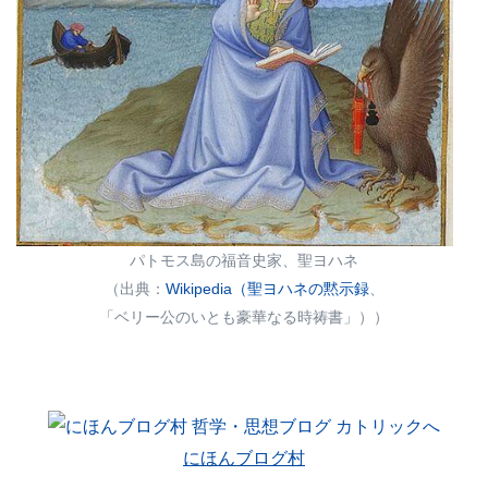
パトモス島の福音史家、聖ヨハネ
（出典：
Wikipedia（聖ヨハネの黙示録
、
「ベリー公のいとも豪華なる時祷書」））
にほんブログ村