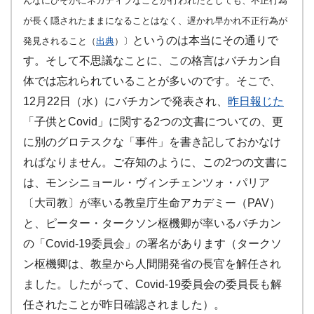
んなにひそかにネガティブなことが行われたとしても、不正行為
が長く隠されたままになることはなく、遅かれ早かれ不正行為が
というのは本当にその通りで
発見されること（
出典
）〕
す。そして不思議なことに、この格言はバチカン自
体では忘れられていることが多いのです。そこで、
12月22日（水）にバチカンで発表され、
昨日報じた
「子供とCovid」に関する2つの文書についての、更
に別のグロテスクな「事件」を書き記しておかなけ
ればなりません。ご存知のように、この2つの文書に
は、モンシニョール・ヴィンチェンツォ・パリア
〔大司教〕が率いる教皇庁生命アカデミー（PAV）
と、ピーター・タークソン枢機卿が率いるバチカン
の「Covid-19委員会」の署名があります（タークソ
ン枢機卿は、教皇から人間開発省の長官を解任され
ました。したがって、Covid-19委員会の委員長も解
任されたことが昨日確認されました）。