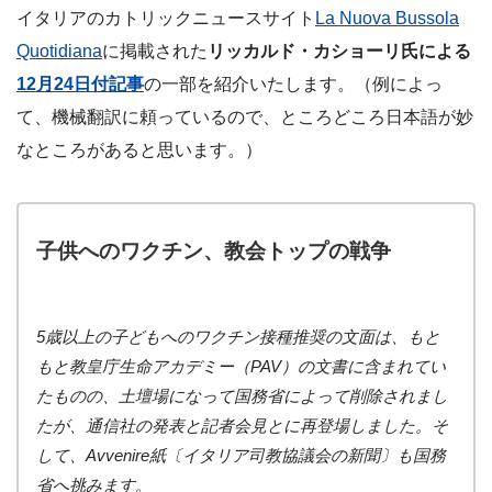
イタリアのカトリックニュースサイト
La Nuova Bussola
Quotidiana
に掲載された
リッカルド・カショーリ氏による
12月24日付記事
の一部を紹介いたします。（例によっ
て、機械翻訳に頼っているので、ところどころ日本語が妙
なところがあると思います。）
子供へのワクチン、教会トップの戦争
5歳以上の子どもへのワクチン接種推奨の文面は、もと
もと教皇庁生命アカデミー（PAV）の文書に含まれてい
たものの、土壇場になって国務省によって削除されまし
たが、通信社の発表と記者会見とに再登場しました。そ
して、Avvenire紙〔イタリア司教協議会の新聞〕も国務
省へ挑みます。