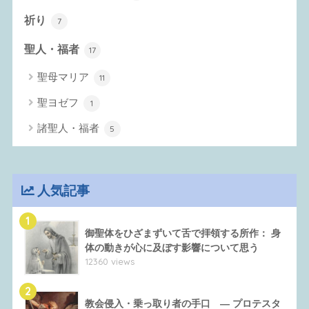
祈り
7
聖人・福者
17
聖母マリア
11
聖ヨゼフ
1
諸聖人・福者
5
人気記事
1
御聖体をひざまずいて舌で拝領する所作： 身
体の動きが心に及ぼす影響について思う
12360 views
2
教会侵入・乗っ取り者の手口 ― プロテスタ