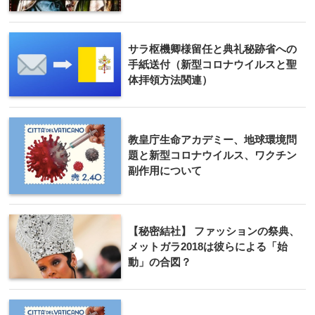
サラ枢機卿様留任と典礼秘跡省への
手紙送付（新型コロナウイルスと聖
体拝領方法関連）
教皇庁生命アカデミー、地球環境問
題と新型コロナウイルス、ワクチン
副作用について
【秘密結社】 ファッションの祭典、
メットガラ2018は彼らによる「始
動」の合図？