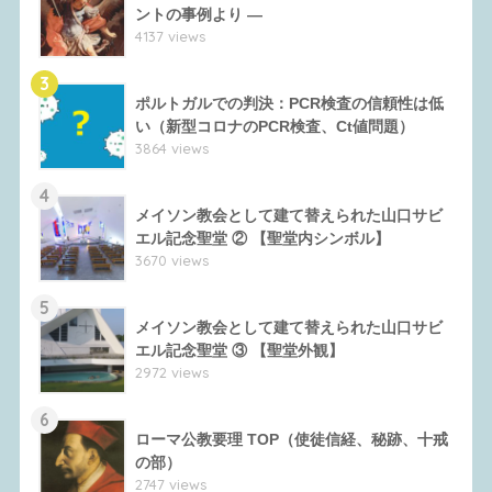
ントの事例より ―
4137 views
3
ポルトガルでの判決：PCR検査の信頼性は低
い（新型コロナのPCR検査、Ct値問題）
3864 views
4
メイソン教会として建て替えられた山口サビ
エル記念聖堂 ② 【聖堂内シンボル】
3670 views
5
メイソン教会として建て替えられた山口サビ
エル記念聖堂 ③ 【聖堂外観】
2972 views
6
ローマ公教要理 TOP（使徒信経、秘跡、十戒
の部）
2747 views