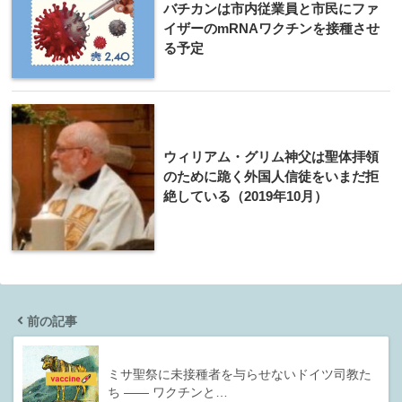
バチカンは市内従業員と市民にファ
イザーのmRNAワクチンを接種させ
る予定
ウィリアム・グリム神父は聖体拝領
のために跪く外国人信徒をいまだ拒
絶している（2019年10月）
前の記事
ミサ聖祭に未接種者を与らせないドイツ司教た
ち ―― ワクチンと…