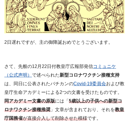
2日遅れですが、主の御降誕おめでとうございます。
さて、先般の12月22日付教皇庁広報部発信
コミュニケ
（公式声明）
で述べられた
新型コロナワクチン接種支持
は、同日に公表されたバチカンの
Covid-19委員会
および教
皇庁生命アカデミーによる2つの文書を受けたものです。
同アカデミー文書の原版
には「
5歳以上の子供への新型コ
ロナワクチン接種推奨
」文章が含まれており、それを
教皇
庁国務省
が直接介入して削除させた模様
です。