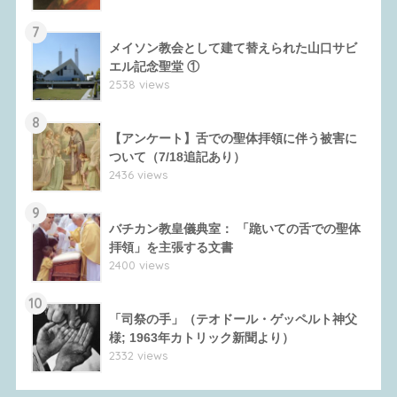
7
メイソン教会として建て替えられた山口サビ
エル記念聖堂 ①
2538 views
8
【アンケート】舌での聖体拝領に伴う被害に
ついて（7/18追記あり）
2436 views
9
バチカン教皇儀典室： 「跪いての舌での聖体
拝領」を主張する文書
2400 views
10
「司祭の手」（テオドール・ゲッペルト神父
様; 1963年カトリック新聞より）
2332 views