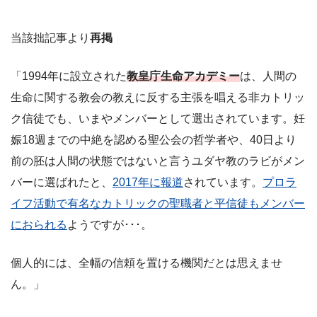
当該拙記事より
再掲
「1994年に設立された
教皇庁生命アカデミー
は、人間の
生命に関する教会の教えに反する主張を唱える非カトリッ
ク信徒でも、いまやメンバーとして選出されています。妊
娠18週までの中絶を認める聖公会の哲学者や、40日より
前の胚は人間の状態ではないと言うユダヤ教のラビがメン
バーに選ばれたと、
2017年に報道
されています。
プロラ
イフ活動で有名なカトリックの聖職者と平信徒もメンバー
におられる
ようですが･･･。
個人的には、全幅の信頼を置ける機関だとは思えませ
ん。」