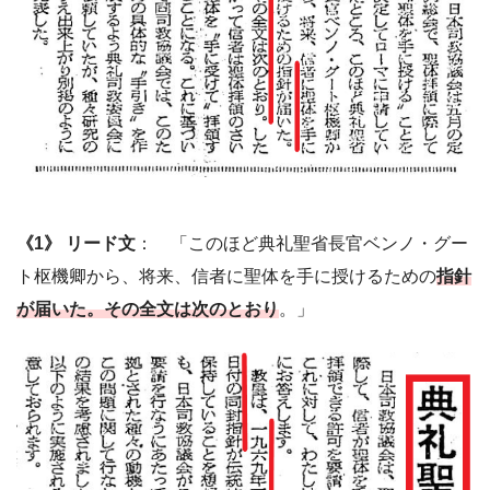
《1》 リード文
： 「このほど典礼聖省長官ベンノ・グー
ト枢機卿から、将来、信者に聖体を手に授けるための
指針
が届いた。その全文は次のとおり
。」