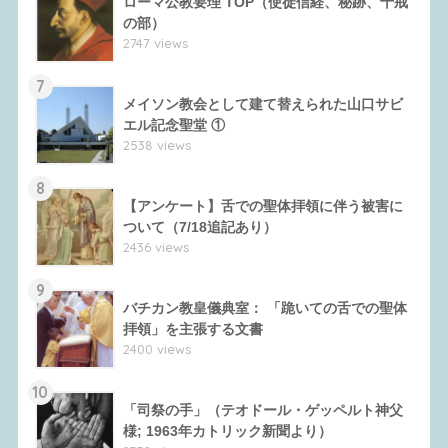
ローマ公教要理 TOP（使徒信経、秘跡、十戒
の部）
2747 views
7
メイソン教会として建て替えられた山口サビ
エル記念聖堂 ①
2538 views
8
【アンケート】舌での聖体拝領に伴う被害に
ついて（7/18追記あり）
2436 views
9
バチカン教皇儀典室： 「跪いての舌での聖体
拝領」を主張する文書
2400 views
10
「司祭の手」（テオドール・ゲッペルト神父
様; 1963年カトリック新聞より）