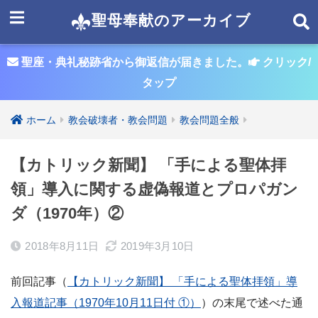
聖母奉献のアーカイブ
聖座・典礼秘跡省から御返信が届きました。
クリック/
タップ
ホーム
教会破壊者・教会問題
教会問題全般
【カトリック新聞】 「手による聖体拝
領」導入に関する虚偽報道とプロパガン
ダ（1970年）②
2018年8月11日
2019年3月10日
前回記事（
【カトリック新聞】 「手による聖体拝領」導
入報道記事（1970年10月11日付 ①）
）の末尾で述べた通