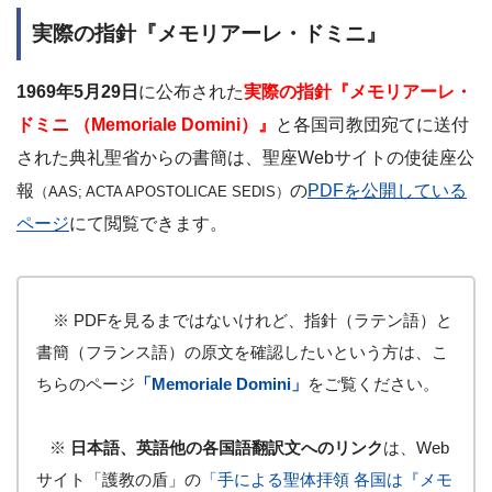
実際の指針『メモリアーレ・ドミニ』
1969年5月29日
に公布された
実際の指針『
メモリアーレ・
ドミニ （
Memoriale Domini
）』
と各国司教団宛てに送付
された典礼聖省からの書簡は、聖座Webサイトの使徒座公
報
の
PDFを公開している
（AAS; ACTA APOSTOLICAE SEDIS）
ページ
にて閲覧できます。
※ PDFを見るまではないけれど、指針（ラテン語）と
書簡（フランス語）の原文を確認したいという方は、こ
ちらのページ
「Memoriale Domini」
をご覧ください。
※
日本語、英語他の各国語翻訳文へのリンク
は、Web
サイト「護教の盾」の
「手による聖体拝領 各国は『メモ