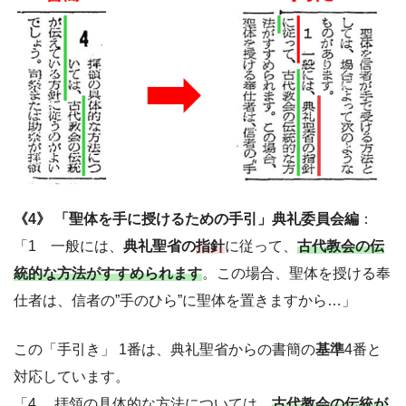
《4》 「聖体を手に授けるための手引」典礼委員会編
：
「1 一般には、
典礼聖省の
指針
に従って、
古代教会の伝
統的な方法がすすめられます
。この場合、聖体を授ける奉
仕者は、信者の”手のひら”に聖体を置きますから…」
この「手引き」 1番は、典礼聖省からの書簡の
基準
4番と
対応しています。
「4 拝領の具体的な方法については、
古代教会の伝統が