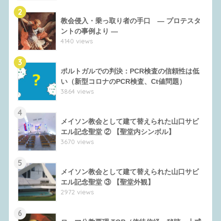
2
教会侵入・乗っ取り者の手口 ― プロテスタ
ントの事例より ―
4140 views
3
ポルトガルでの判決：PCR検査の信頼性は低
い（新型コロナのPCR検査、Ct値問題）
3864 views
4
メイソン教会として建て替えられた山口サビ
エル記念聖堂 ② 【聖堂内シンボル】
3670 views
5
メイソン教会として建て替えられた山口サビ
エル記念聖堂 ③ 【聖堂外観】
2972 views
6