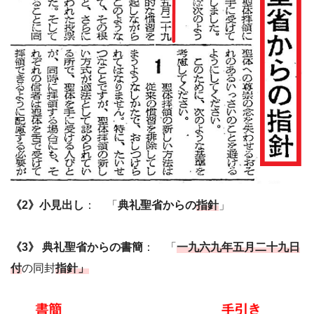
《2》小見出し
： 「
典礼聖省からの
指針
」
《3》 典礼聖省からの書簡
： 「
一九六九年五月二十九日
付
の同封
指針」