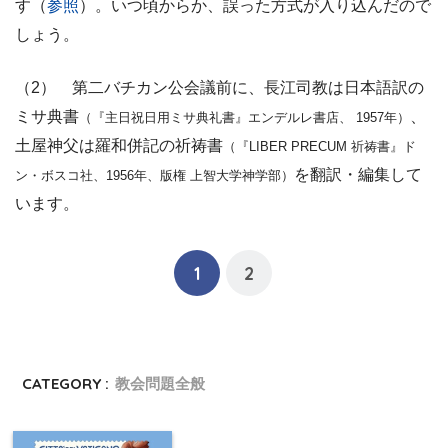
す（
参照
）。いつ頃からか、誤った方式が入り込んだので
しょう。
（2） 第二バチカン公会議前に、長江司教は日本語訳の
ミサ典書
、
（『主日祝日用ミサ典礼書』エンデルレ書店、 1957年）
土屋神父は羅和併記の祈祷書
（『LIBER PRECUM 祈祷書』ド
を翻訳・編集して
ン・ボスコ社、1956年、版権 上智大学神学部）
います。
1
2
CATEGORY :
教会問題全般