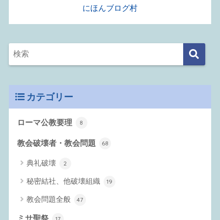
にほんブログ村
カテゴリー
ローマ公教要理
8
教会破壊者・教会問題
68
典礼破壊
2
秘密結社、他破壊組織
19
教会問題全般
47
ミサ聖祭
17