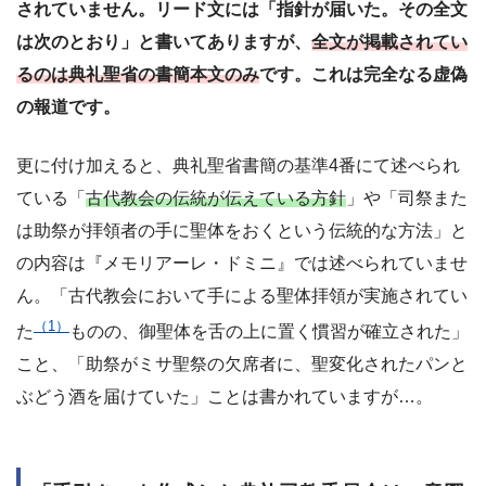
されていません。リード文には「指針が届いた。その全文
は次のとおり」と書いてありますが、
全文が掲載されてい
るのは典礼聖省の書簡本文のみ
です。これは完全なる虚偽
の報道です。
更に付け加えると、典礼聖省書簡の基準4番にて述べられ
ている「
古代教会の伝統が伝えている方針
」や「司祭また
は助祭が拝領者の手に聖体をおくという伝統的な方法」と
の内容は『メモリアーレ・ドミニ』では述べられていませ
ん。「古代教会において手による聖体拝領が実施されてい
（1）
た
ものの、御聖体を舌の上に置く慣習が確立された」
こと、「助祭がミサ聖祭の欠席者に、聖変化されたパンと
ぶどう酒を届けていた」ことは書かれていますが…。