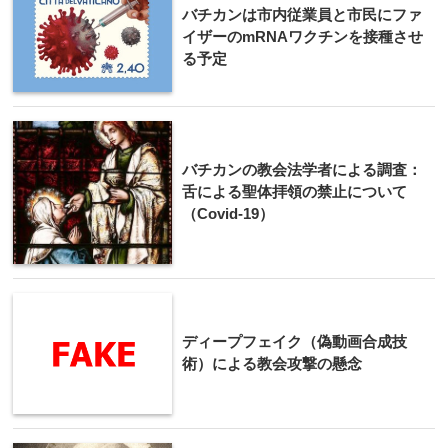
バチカンは市内従業員と市民にファ
イザーのmRNAワクチンを接種させ
る予定
バチカンの教会法学者による調査：
舌による聖体拝領の禁止について
（Covid-19）
ディープフェイク（偽動画合成技
術）による教会攻撃の懸念