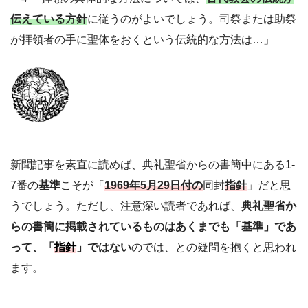
伝えている方針
に従うのがよいでしょう。司祭または助祭
が拝領者の手に聖体をおくという伝統的な方法は…」
新聞記事を素直に読めば、典礼聖省からの書簡中にある1-
7番の
基準
こそが「
1969年5月29日付の
同封
指針
」だと思
うでしょう。ただし、注意深い読者であれば、
典礼聖省か
らの書簡に掲載されているものはあくまでも「基準」であ
って、「
指針
」ではない
のでは、との疑問を抱くと思われ
ます。