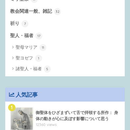
教会関連一般、雑記
32
祈り
7
聖人・福者
17
聖母マリア
11
聖ヨゼフ
1
諸聖人・福者
5
人気記事
1
御聖体をひざまずいて舌で拝領する所作： 身
体の動きが心に及ぼす影響について思う
12360 views