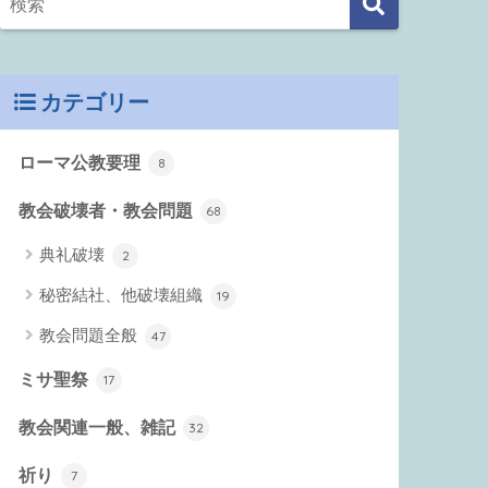
カテゴリー
ローマ公教要理
8
教会破壊者・教会問題
68
典礼破壊
2
秘密結社、他破壊組織
19
教会問題全般
47
ミサ聖祭
17
教会関連一般、雑記
32
祈り
7