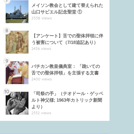
メイソン教会として建て替えられた
山口サビエル記念聖堂 ①
2538 views
8
【アンケート】舌での聖体拝領に伴
う被害について（7/18追記あり）
2436 views
9
バチカン教皇儀典室： 「跪いての
舌での聖体拝領」を主張する文書
2400 views
10
「司祭の手」（テオドール・ゲッペ
ルト神父様; 1963年カトリック新聞
より）
2332 views