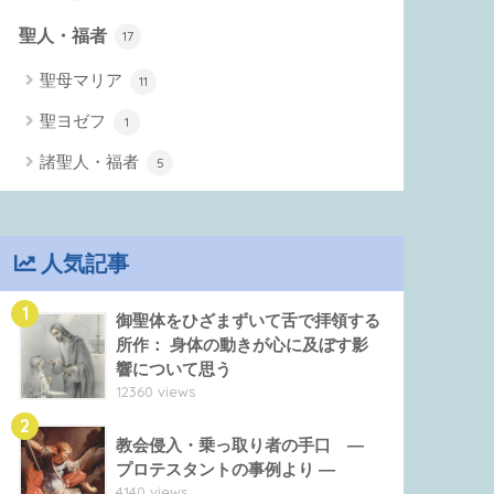
聖人・福者
17
聖母マリア
11
聖ヨゼフ
1
諸聖人・福者
5
人気記事
1
御聖体をひざまずいて舌で拝領する
所作： 身体の動きが心に及ぼす影
響について思う
12360 views
2
教会侵入・乗っ取り者の手口 ―
プロテスタントの事例より ―
4140 views