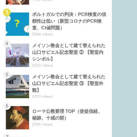
3
ポルトガルでの判決：PCR検査の信
頼性は低い（新型コロナのPCR検
査、Ct値問題）
3864 views
4
メイソン教会として建て替えられた
山口サビエル記念聖堂 ② 【聖堂内
シンボル】
3670 views
5
メイソン教会として建て替えられた
山口サビエル記念聖堂 ③ 【聖堂外
観】
2972 views
6
ローマ公教要理 TOP（使徒信経、
秘跡、十戒の部）
2749 views
7