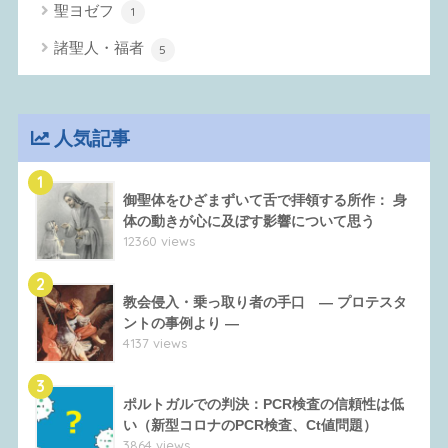
聖ヨゼフ
1
諸聖人・福者
5
人気記事
1
御聖体をひざまずいて舌で拝領する所作： 身
体の動きが心に及ぼす影響について思う
12360 views
2
教会侵入・乗っ取り者の手口 ― プロテスタ
ントの事例より ―
4137 views
3
ポルトガルでの判決：PCR検査の信頼性は低
い（新型コロナのPCR検査、Ct値問題）
3864 views