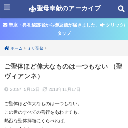
聖母奉献のアーカイブ
聖座・典礼秘跡省から御返信が届きました。
クリック/
タップ
ホーム
ミサ聖祭
ご聖体ほど偉大なものは一つもない （聖
ヴィアンネ）
2018年5月12日
2019年11月17日
ご聖体ほど偉大なものは一つもない。
この世のすべての善行をあわせても、
熱烈な聖体拝領にくらべれば、