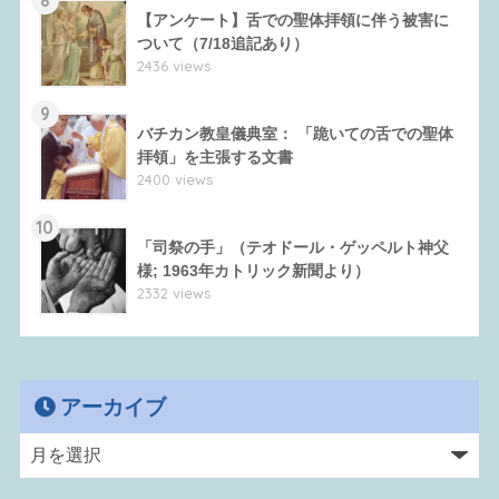
【アンケート】舌での聖体拝領に伴う被害に
ついて（7/18追記あり）
2436 views
9
バチカン教皇儀典室： 「跪いての舌での聖体
拝領」を主張する文書
2400 views
10
「司祭の手」（テオドール・ゲッペルト神父
様; 1963年カトリック新聞より）
2332 views
アーカイブ