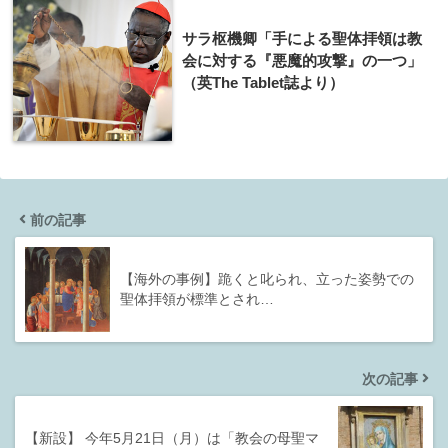
サラ枢機卿「手による聖体拝領は教
会に対する『悪魔的攻撃』の一つ」
（英The Tablet誌より）
前の記事
【海外の事例】跪くと叱られ、立った姿勢での
聖体拝領が標準とされ…
次の記事
【新設】 今年5月21日（月）は「教会の母聖マ