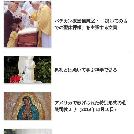
バチカン教皇儀典室： 「跪いての舌
での聖体拝領」を主張する文書
典礼とは跪いて学ぶ神学である
アメリカで献げられた特別形式の荘
厳司教ミサ（2019年11月16日）