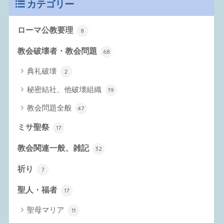
カテゴリー
ローマ公教要理
8
教会破壊者・教会問題
68
典礼破壊
2
秘密結社、他破壊組織
19
教会問題全般
47
ミサ聖祭
17
教会関連一般、雑記
32
祈り
7
聖人・福者
17
聖母マリア
11