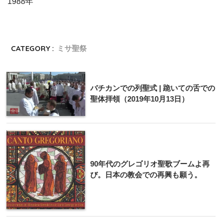
1988年
CATEGORY :
ミサ聖祭
バチカンでの列聖式 | 跪いての舌での
聖体拝領（2019年10月13日）
90年代のグレゴリオ聖歌ブームよ再
び。日本の教会での再興も願う。