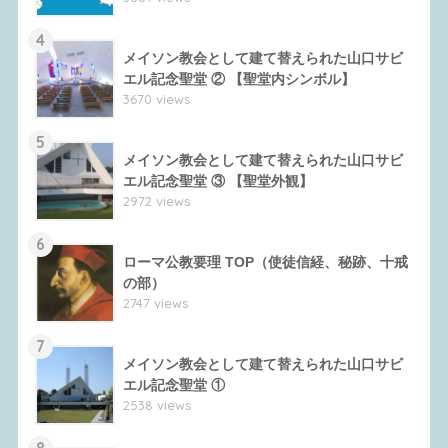
4
メイソン教会として建て替えられた山口サビ
エル記念聖堂 ② 【聖堂内シンボル】
3670 views
5
メイソン教会として建て替えられた山口サビ
エル記念聖堂 ③ 【聖堂外観】
2972 views
6
ローマ公教要理 TOP（使徒信経、秘跡、十戒
の部）
2747 views
7
メイソン教会として建て替えられた山口サビ
エル記念聖堂 ①
2538 views
8