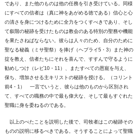
であり、また他のものは他の任務を引き受けている。同様
にすべての信者は（真に神をあがめる徳である）信心と心
の清さを身につけるために全力をつくすべきであり、そし
て叙階の秘跡を受けたものは教会のある特別の聖務や機能
を果たさねばならない。彼らは人々のため、自分のために
聖なる秘義（ミサ聖祭）を捧げ（ヘブライ5・3）また神の
掟を教え、信者たちにそれを喜んで、すすんで守るように
勧めしつけ（レビ10・11）、またすべての恩寵を与え、
保ち、増加させる主キリストの秘跡を授ける。（コリント
前4・1） 一言でいうと、彼らは他のものから区別され
て、すべての職務の中で最も偉大な、そして最もすぐれた
聖職に身を委ねるのである。
以上のべたことを説明した後で、司牧者はこの秘跡その
ものの説明に移るべきである。そうすることによって聖職