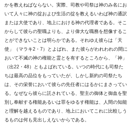
かを教えねばならない。実際、司教や司祭は神のみ名にお
いて人々に神の掟および生活の掟を教えるいわば神の通訳
または大使であり、地上における神の代理者である。そこ
からして彼らの聖職よりも、より偉大な職務を想像するこ
とができないことは明らかである。それゆえ彼らは「天
使」（マラキ2・7）とよばれ、また彼らがわれわれの間に
おいて不滅の神の権能と霊とを有するところから、「神」
（出22・48）ともよばれている。いつの時代にも司祭た
ちは最高の品位をもっていたが、しかし新約の司祭たち
は、その栄誉において彼らの先任者にはるかにまさってい
る。なぜなら彼らに託されている、聖主の御体と御血を聖
別し奉献する権能あるいは罪をゆるす権能は、人間の知能
と理解を越えるものであり、地上においてこれに比較しう
るものは何も見出しえないからである。