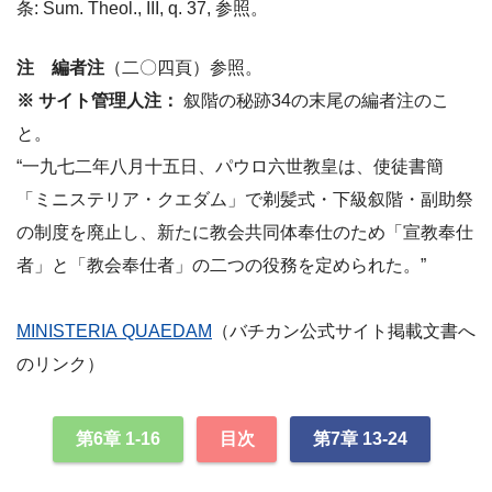
条: Sum. Theol., III, q. 37, 参照。
注 編者注
（二〇四頁）参照。
※ サイト管理人注：
叙階の秘跡34の末尾の編者注のこ
と。
“一九七二年八月十五日、パウロ六世教皇は、使徒書簡
「ミニステリア・クエダム」で剃髪式・下級叙階・副助祭
の制度を廃止し、新たに教会共同体奉仕のため「宣教奉仕
者」と「教会奉仕者」の二つの役務を定められた。”
MINISTERIA QUAEDAM
（バチカン公式サイト掲載文書へ
のリンク）
第6章 1-16
目次
第7章 13-24