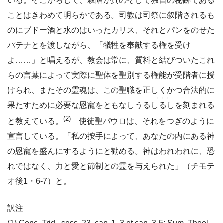
いる。そこからして、叙階が真のそして独自の秘跡である
ことはきわめて明らかである。司教は司祭に叙階されるも
のにブドー酒と水のはいったカリス、それとパンをのせた
パテナとを渡しながら、「犠牲を奉献する権を受け
よ……」と唱えるが、教会は常に、質料と結びついたこれ
らの言葉によって実際に聖体を聖別する権能が受階者に授
けられ、またその霊魂は、この聖職を正しくかつ合法的に
・・・
果たすために必要な恩寵をともなしうる
しるし
を刻まれる
(2)
と教えている。
使徒聖パウロは、それをつぎのように
宣言している。「私の按手によって、あなたの内にある神
の恩寵を盛んにするようにと勧める。神はわれわれに、恐
れではなく、力と愛と節制との霊を与えられた」（チモテ
オ後1・6-7）と。
訳注
(1) Conc. Trid., sess. 23, cap. 1, 3 et can. 3-5; Sum. Theol.,