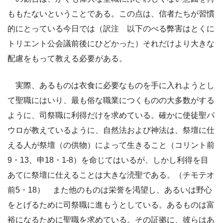
ももたないということである。この点は、信者たちが習慣
的にとっている今日では（訳注 以下のべる弊害はとくに
トリエント公会議前後にひどかった）それだけより大きな
配慮をもって教える必要がある。
実際、あるものは衣食に必要なものを手に入れようとし
て聖職にはいり、最も俗な職業につくものの大多数がする
ように、司祭職に利得だけを求めている。確かに使徒聖パ
ウロが教えているように、自然法および神法は、祭壇に仕
える人が祭壇（の供物）によって生きること（コリント前
9・13、申18・1-8）を命じてはいるが、しかし利得を目
あてに祭壇に仕えることは大きな涜聖である。（チモテオ
前5・18） また他のものは栄誉を渇望し、あるいは野心
をとげるために司祭職に進もうとしている。あるものは富
裕になるために聖職を求めている。その証拠に、彼らはあ