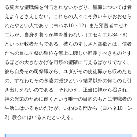
る莫大な聖職録を付与されないかぎり、聖職については者
えようとさえしない。これらの人々こそ救い主がおおせら
れたやとい人であり（ヨハネ10・12）また預言者エゼキ
エルが、自身を養うが羊を養わない（エゼキエル34・8）
といった牧者たちである。彼らの卑しさと貪欲とは、信者
たちの目に司祭の聖位を無上に賤しい軽蔑すべきものとす
るほどの大きなかげを司祭の聖階に与えるばかりでなく、
彼ら自身その司祭職から、ユダがその使徒職から収めたも
の、すなわちその永遠の滅びという結果以外の何ものも引
き出しえないのである。それゆえ、正当に神から召され、
神の光栄のために働くという唯一の目的のもとに聖職者の
生活にはいるものだけが、いわゆる門から（ヨハネ10・1-
2）教会にはいる人だといえる。