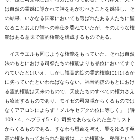
は自然の霊感に導かれて神をあがむべきことを感得し、そ
の結果、いかなる国家においても選ばれたある人たちに聖
なることおよび神への奉仕を委ねていたが、そのような権
能はある意味で霊的権能を構成するものである。
イスラエルも同じような権能をもっていた。それは自然
法のもとにおける司祭たちの権能よりも品位においてすぐ
れていたとはいえ、しかし福音的掟の霊的権能にははるか
に劣っていたといわねばならない。福音的掟のもとにおけ
る霊的権能は天来のもので、天使たちのすべての権力さえ
も凌駕するものであり、モイゼの司祭職からくるものでは
なくアアロンによらず「メルキセデクの位に等しく」（詩
109・4、ヘブライ5・6）司祭であらせられた主キリスト
からくるものである。すなわち恩寵を与え、罪をゆるす至
高の権をもっておられた御者は、この権能を、秘跡という