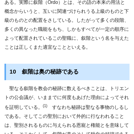
ある。実際に叙階（Ordo）とは、その語の本来の用法と
概念からいうと、互いに関連づけられうる上級のものと下
級のものとの配置をさしている。したがって多くの段階、
多くの異なった職能をもち、しかもすべてが一定の順序に
よって配置されているこの聖職に、叙階という名を与えた
ことは正しくまた適宜なことといえる。
10 叙階は奥の秘跡である
聖なる叙階を教会の秘跡に数えるべきことは、トリエン
トの公会議が、いままでに何度もあげた理由によってそれ
(1)
を証明している。
すなわち秘跡は聖なる事物のしるし
である。そしてこの聖別において外的に行なわれること
は、聖別されるものに与えられる恩寵と権能とを意味して