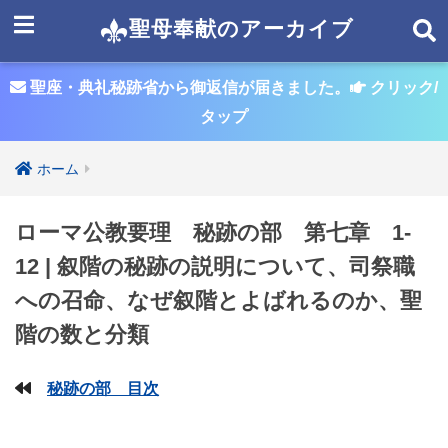
聖母奉献のアーカイブ
聖座・典礼秘跡省から御返信が届きました。
クリック/
タップ
ホーム
ローマ公教要理 秘跡の部 第七章 1-
12 | 叙階の秘跡の説明について、司祭職
への召命、なぜ叙階とよばれるのか、聖
階の数と分類
秘跡の部 目次