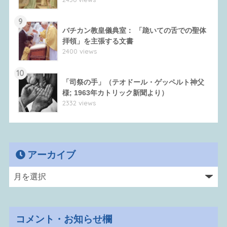
9
バチカン教皇儀典室： 「跪いての舌での聖体
拝領」を主張する文書
2400 views
10
「司祭の手」（テオドール・ゲッペルト神父
様; 1963年カトリック新聞より）
2332 views
アーカイブ
コメント・お知らせ欄