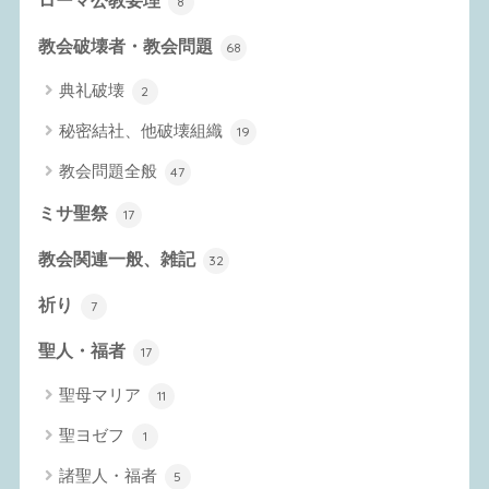
ローマ公教要理
8
教会破壊者・教会問題
68
典礼破壊
2
秘密結社、他破壊組織
19
教会問題全般
47
ミサ聖祭
17
教会関連一般、雑記
32
祈り
7
聖人・福者
17
聖母マリア
11
聖ヨゼフ
1
諸聖人・福者
5