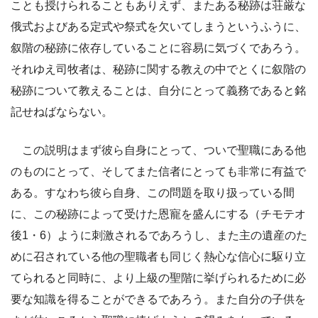
ことも授けられることもありえず、またある秘跡は荘厳な
俄式およびある定式や祭式を欠いてしまうというふうに、
叙階の秘跡に依存していることに容易に気づくであろう。
それゆえ司牧者は、秘跡に関する教えの中でとくに叙階の
秘跡について教えることは、自分にとって義務であると銘
記せねばならない。
この説明はまず彼ら自身にとって、ついで聖職にある他
のものにとって、そしてまた信者にとっても非常に有益で
ある。すなわち彼ら自身、この問題を取り扱っている間
に、この秘跡によって受けた恩寵を盛んにする（チモテオ
後1・6）ように刺激されるであろうし、また主の遺産のた
めに召されている他の聖職者も同じく熱心な信心に駆り立
てられると同時に、より上級の聖階に挙げられるために必
要な知識を得ることができるであろう。また自分の子供を