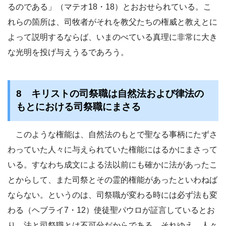
るのである」（マテオ18・18）とおおせられている。こ
れらの箇所は、司牧者がそれを教父たちの権威と教えとに
よって説明するならば、いまのべている真理に非常に大き
な光明を投げ与えうるであろう。
8 キリストの司祭職は自然法および律法の
もとにおける司祭職にまさる
このような権能は、自然法のもとで聖なる事柄にたずさ
わっていた人々に与えられていた権能にはるかにまさって
いる。すなわち成文による法以前にも確かに法があったこ
とからして、また司祭とその霊的権能があったといわねば
ならない。というのは、司祭職が変わる時には必ず法も変
わる（ヘブライ7・12）使徒聖パウロが証言しているとお
り、法と司祭職とは不可分だからである。それゆえ、人々