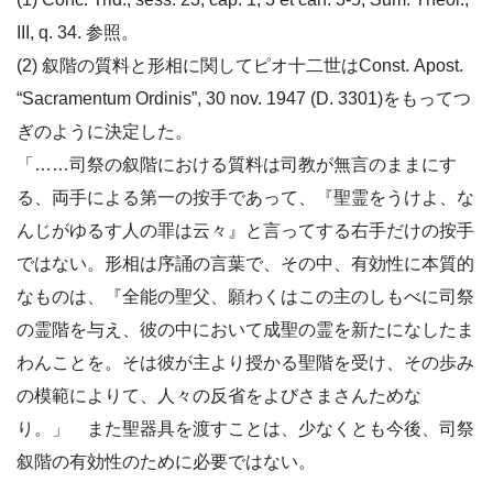
III, q. 34. 参照。
(2) 叙階の質料と形相に関してピオ十二世はConst. Apost.
“Sacramentum Ordinis”, 30 nov. 1947 (D. 3301)をもってつ
ぎのように決定した。
「……司祭の叙階における質料は司教が無言のままにす
る、両手による第一の按手であって、『聖霊をうけよ、な
んじがゆるす人の罪は云々』と言ってする右手だけの按手
ではない。形相は序誦の言葉で、その中、有効性に本質的
なものは、『全能の聖父、願わくはこの主のしもべに司祭
の霊階を与え、彼の中において成聖の霊を新たになしたま
わんことを。そは彼が主より授かる聖階を受け、その歩み
の模範によりて、人々の反省をよびさまさんためな
り。」 また聖器具を渡すことは、少なくとも今後、司祭
叙階の有効性のために必要ではない。