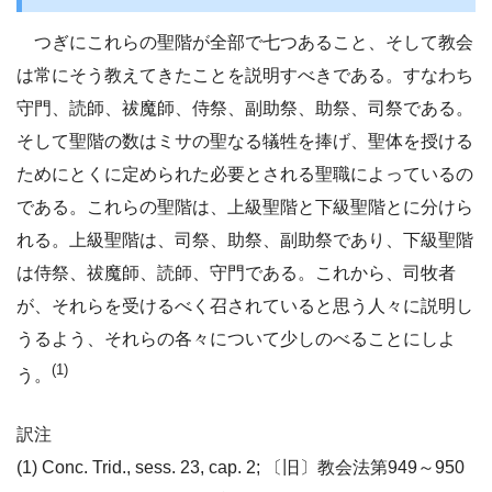
つぎにこれらの聖階が全部で七つあること、そして教会
は常にそう教えてきたことを説明すべきである。すなわち
守門、読師、祓魔師、侍祭、副助祭、助祭、司祭である。
そして聖階の数はミサの聖なる犠牲を捧げ、聖体を授ける
ためにとくに定められた必要とされる聖職によっているの
である。これらの聖階は、上級聖階と下級聖階とに分けら
れる。上級聖階は、司祭、助祭、副助祭であり、下級聖階
は侍祭、祓魔師、読師、守門である。これから、司牧者
が、それらを受けるべく召されていると思う人々に説明し
うるよう、それらの各々について少しのべることにしよ
(1)
う。
訳注
(1) Conc. Trid., sess. 23, cap. 2; 〔旧〕教会法第949～950