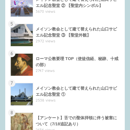
エル記念聖堂 ② 【聖堂内シンボル】
3670 views
5
メイソン教会として建て替えられた山口サビ
エル記念聖堂 ③ 【聖堂外観】
2972 views
6
ローマ公教要理 TOP（使徒信経、秘跡、十戒
の部）
2747 views
7
メイソン教会として建て替えられた山口サビ
エル記念聖堂 ①
2538 views
8
【アンケート】舌での聖体拝領に伴う被害に
ついて（7/18追記あり）
2436 views