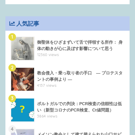
人気記事
1
御聖体をひざまずいて舌で拝領する所作： 身
体の動きが心に及ぼす影響について思う
12360 views
2
教会侵入・乗っ取り者の手口 ― プロテスタ
ントの事例より ―
4137 views
3
ポルトガルでの判決：PCR検査の信頼性は低
い（新型コロナのPCR検査、Ct値問題）
3864 views
4
メイソン教会として建て替えられた山口サビ