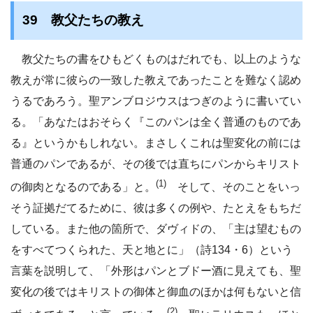
39 教父たちの教え
教父たちの書をひもどくものはだれでも、以上のような
教えが常に彼らの一致した教えであったことを難なく認め
うるであろう。聖アンブロジウスはつぎのように書いてい
る。「あなたはおそらく『このパンは全く普通のものであ
る』というかもしれない。まさしくこれは聖変化の前には
普通のパンであるが、その後では直ちにパンからキリスト
(1)
の御肉となるのである」と。
そして、そのことをいっ
そう証拠だてるために、彼は多くの例や、たとえをもちだ
している。また他の箇所で、ダヴィドの、「主は望むもの
をすべてつくられた、天と地とに」（詩134・6）という
言葉を説明して、「外形はパンとブドー酒に見えても、聖
変化の後ではキリストの御体と御血のほかは何もないと信
(2)