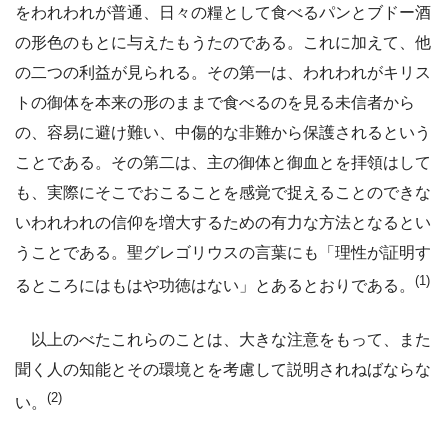
をわれわれが普通、日々の糧として食べるパンとブドー酒
の形色のもとに与えたもうたのである。これに加えて、他
の二つの利益が見られる。その第一は、われわれがキリス
トの御体を本来の形のままで食べるのを見る未信者から
の、容易に避け難い、中傷的な非難から保護されるという
ことである。その第二は、主の御体と御血とを拝領はして
も、実際にそこでおこることを感覚で捉えることのできな
いわれわれの信仰を増大するための有力な方法となるとい
うことである。聖グレゴリウスの言葉にも「理性が証明す
(1)
るところにはもはや功徳はない」とあるとおりである。
以上のべたこれらのことは、大きな注意をもって、また
聞く人の知能とその環境とを考慮して説明されねばならな
(2)
い。