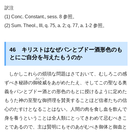
訳注
(1) Conc. Constant., sess. 8 参照。
(2) Sum. Theol., III, q. 75, a. 2; q. 77, a. 1-2 参照。
46 キリストはなぜパンとブドー酒形色のも
とにご自分を与えたもうのか
しかしこれらの煩瑣な問題はさておいて、むしろこの感
みいつ
ずべき秘跡の
御稜威
をあがめたたえ、そしてこの聖なる奥
義をパンとブドー酒との形色のもとに授けるように定めた
もうた神の至聖な御摂理を賛美することほど信者たちの信
心のたすけとなることはない。人間の肉を食し血を飲んで
身を養うということは全人類にとってきわめて忌むべきこ
とであるので、主は賢明にもそのあがむべき御体と御血と