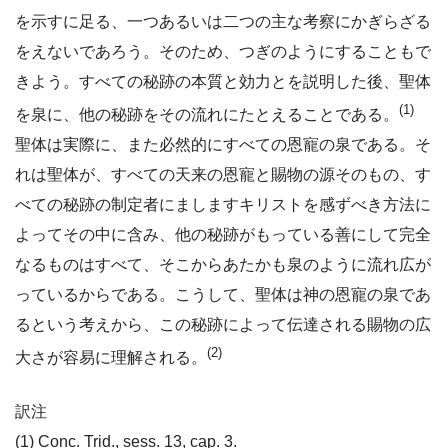
を示すに足る、一つあるいは二つの主な考察にかぎらざる
をえないであろう。そのため、つぎのようにすることもで
きよう。すべての秘跡の本質と効力とを説明した後、聖体
(1)
を泉に、他の秘跡をその流れにたとえることである。
聖体は実際に、また必然的にすべての恩寵の泉である。そ
れは聖体が、すべての天来の恩寵と賜物の源そのもの、す
べての秘跡の制定者にましますキリストを感ずべき方法に
よってその中に含み、他の秘跡がもっている善にして完全
なるものはすべて、そこからあたかも泉のように流れ広が
っているからである。こうして、聖体は神の恩寵の泉であ
るという考えから、この秘跡によって伝達される賜物の広
(2)
大さが容易に理解される。
訳注
(1) Conc. Trid., sess. 13, cap. 3.