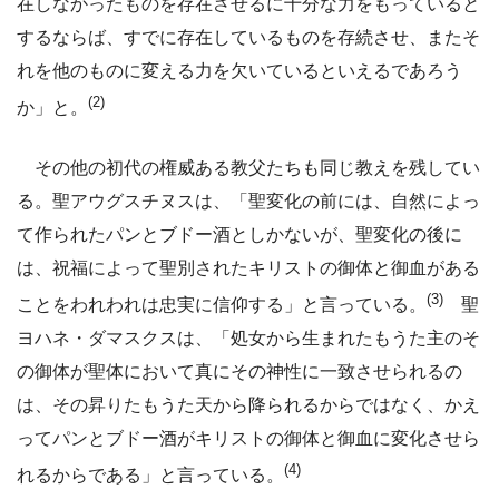
在しなかったものを存在させるに十分な力をもっていると
するならば、すでに存在しているものを存続させ、またそ
れを他のものに変える力を欠いているといえるであろう
(2)
か」と。
その他の初代の権威ある教父たちも同じ教えを残してい
る。聖アウグスチヌスは、「聖変化の前には、自然によっ
て作られたパンとブドー酒としかないが、聖変化の後に
は、祝福によって聖別されたキリストの御体と御血がある
(3)
ことをわれわれは忠実に信仰する」と言っている。
聖
ヨハネ・ダマスクスは、「処女から生まれたもうた主のそ
の御体が聖体において真にその神性に一致させられるの
は、その昇りたもうた天から降られるからではなく、かえ
ってパンとブドー酒がキリストの御体と御血に変化させら
(4)
れるからである」と言っている。