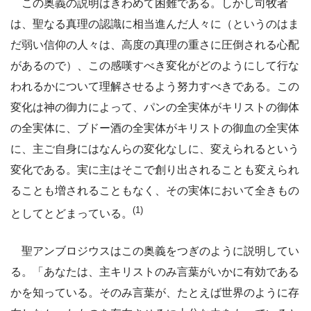
この奥義の説明はきわめて困難である。しかし司牧者
は、聖なる真理の認識に相当進んだ人々に（というのはま
だ弱い信仰の人々は、高度の真理の重さに圧倒される心配
があるので）、この感嘆すべき変化がどのようにして行な
われるかについて理解させるよう努力すべきである。この
変化は神の御力によって、パンの全実体がキリストの御体
の全実体に、ブドー酒の全実体がキリストの御血の全実体
に、主ご自身にはなんらの変化なしに、変えられるという
変化である。実に主はそこで創り出されることも変えられ
ることも増されることもなく、その実体において全きもの
(1)
としてとどまっている。
聖アンブロジウスはこの奥義をつぎのように説明してい
る。「あなたは、主キリストのみ言葉がいかに有効である
かを知っている。そのみ言葉が、たとえば世界のように存