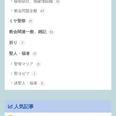
秘密結社、他破壊組織
19
教会問題全般
47
ミサ聖祭
17
教会関連一般、雑記
32
祈り
7
聖人・福者
17
聖母マリア
11
聖ヨゼフ
1
諸聖人・福者
5
人気記事