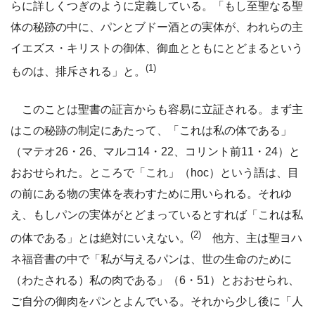
らに詳しくつぎのように定義している。「もし至聖なる聖
体の秘跡の中に、パンとブドー酒との実体が、われらの主
イエズス・キリストの御体、御血とともにとどまるという
(1)
ものは、排斥される」と。
このことは聖書の証言からも容易に立証される。まず主
はこの秘跡の制定にあたって、「これは私の体である」
（マテオ26・26、マルコ14・22、コリント前11・24）と
おおせられた。ところで「これ」（hoc）という語は、目
の前にある物の実体を表わすために用いられる。それゆ
え、もしパンの実体がとどまっているとすれば「これは私
(2)
の体である」とは絶対にいえない。
他方、主は聖ヨハ
ネ福音書の中で「私が与えるパンは、世の生命のために
（わたされる）私の肉である」（6・51）とおおせられ、
ご自分の御肉をパンとよんでいる。それから少し後に「人