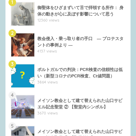
1
御聖体をひざまずいて舌で拝領する所作： 身
体の動きが心に及ぼす影響について思う
12360 views
2
教会侵入・乗っ取り者の手口 ― プロテスタ
ントの事例より ―
4137 views
3
ポルトガルでの判決：PCR検査の信頼性は低
い（新型コロナのPCR検査、Ct値問題）
3864 views
4
メイソン教会として建て替えられた山口サビ
エル記念聖堂 ② 【聖堂内シンボル】
3670 views
5
メイソン教会として建て替えられた山口サビ