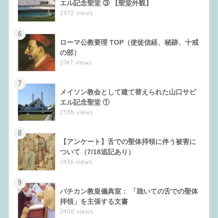
エル記念聖堂 ③ 【聖堂外観】
2972 views
6
ローマ公教要理 TOP（使徒信経、秘跡、十戒
の部）
2747 views
7
メイソン教会として建て替えられた山口サビ
エル記念聖堂 ①
2538 views
8
【アンケート】舌での聖体拝領に伴う被害に
ついて（7/18追記あり）
2436 views
9
バチカン教皇儀典室： 「跪いての舌での聖体
拝領」を主張する文書
2400 views