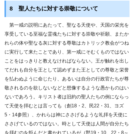
8 聖人たちに対する崇敬について
第一戒の説明にあたって、聖なる天使や、天国の栄光を
享受している至福な霊魂たちに対する崇敬や祈願、またか
れらの体や聖なる灰に対する尊敬はカトリック教会がつね
に実行して来たことであり、第一戒にそむくものではない
ことをはっきりと教えなければならない。王が触れを出し
てだれも自分を王として認めずまた王としての尊敬と栄誉
を払わぬように命じたり、あるいは自分の行政官たちが尊
敬されるのを欲しないなどと想像するような愚かものはい
ないであろう。キリスト者は旧約の聖人たちの例にならっ
て天使を拝むとは言っても（創18・2、民22・31、ヨズ
5・14参照）、かれらは神にささげるような礼拝を天使に
ささげているのではない。時として天使は人間が自分たち
を拝むのを拒んだと書かれているが（黙19・10、22・8～