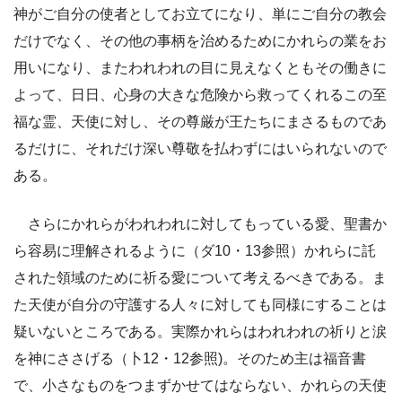
神がご自分の使者としてお立てになり、単にご自分の教会
だけでなく、その他の事柄を治めるためにかれらの業をお
用いになり、またわれわれの目に見えなくともその働きに
よって、日日、心身の大きな危険から救ってくれるこの至
福な霊、天使に対し、その尊厳が王たちにまさるものであ
るだけに、それだけ深い尊敬を払わずにはいられないので
ある。
さらにかれらがわれわれに対してもっている愛、聖書か
ら容易に理解されるように（ダ10・13参照）かれらに託
された領域のために祈る愛について考えるべきである。ま
た天使が自分の守護する人々に対しても同様にすることは
疑いないところである。実際かれらはわれわれの祈りと涙
を神にささげる（卜12・12参照)。そのため主は福音書
で、小さなものをつまずかせてはならない、かれらの天使