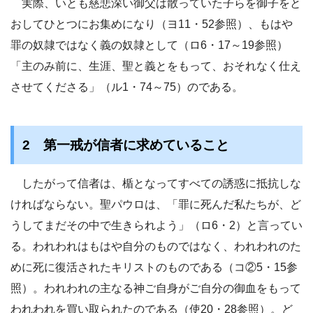
実際、いとも慈悲深い御父は散っていた子らを御子をと
おしてひとつにお集めになり（ヨ11・52参照）、もはや
罪の奴隷ではなく義の奴隷として（ロ6・17～19参照）
「主のみ前に、生涯、聖と義とをもって、おそれなく仕え
させてくださる」（ル1・74～75）のである。
2 第一戒が信者に求めていること
したがって信者は、楯となってすべての誘惑に抵抗しな
ければならない。聖パウロは、「罪に死んだ私たちが、ど
うしてまだその中で生きられよう」（ロ6・2）と言ってい
る。われわれはもはや自分のものではなく、われわれのた
めに死に復活されたキリストのものである（コ②5・15参
照）。われわれの主なる神ご自身がご自分の御血をもって
われわれを買い取られたのである（使20・28参照）。ど