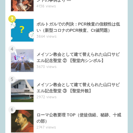
ントの事例より ―
4138 views
3
ポルトガルでの判決：PCR検査の信頼性は低
い（新型コロナのPCR検査、Ct値問題）
3864 views
4
メイソン教会として建て替えられた山口サビ
エル記念聖堂 ② 【聖堂内シンボル】
3670 views
5
メイソン教会として建て替えられた山口サビ
エル記念聖堂 ③ 【聖堂外観】
2972 views
6
ローマ公教要理 TOP（使徒信経、秘跡、十戒
の部）
2747 views