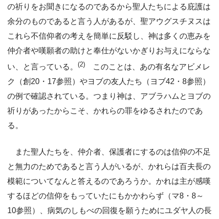
の祈りをお聞きになるのであるから聖人たちによる庇護は
余分のものであると言う人があるが、聖アウグスチヌスは
これら不信仰者の考えを簡単に反駁し、神は多くの恵みを
仲介者や嘆願者の助けと奉仕がないかぎりお与えにならな
(2)
い、と言っている。
このことは、あの有名なアビメレ
ク（創20・17参照）やヨブの友人たち（ヨブ42・8参照）
の例で確認されている。つまり神は、アブラハムとヨブの
祈りがあったからこそ、かれらの罪をゆるされたのであ
る。
また聖人たちを、仲介者、保護者にするのは信仰の不足
と無力のためであると言う人がいるが、かれらは百夫長の
模範についてなんと答えるのであろうか。かれは主が感嘆
するほどの信仰をもっていたにもかかわらず（マ8・8～
10参照）、病気のしもべの回復を願うためにユダヤ人の長