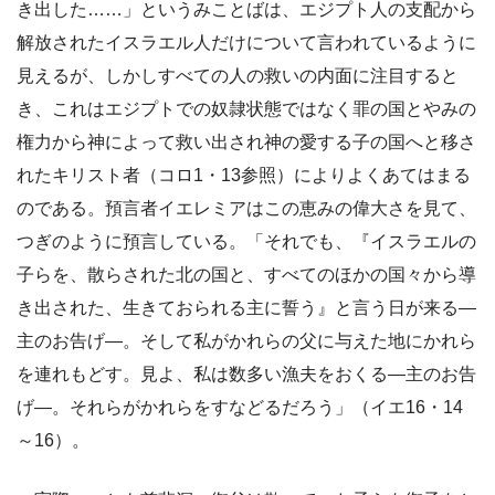
き出した……」というみことばは、エジプト人の支配から
解放されたイスラエル人だけについて言われているように
見えるが、しかしすべての人の救いの内面に注目すると
き、これはエジプトでの奴隷状態ではなく罪の国とやみの
権力から神によって救い出され神の愛する子の国へと移さ
れたキリスト者（コロ1・13参照）によりよくあてはまる
のである。預言者イエレミアはこの恵みの偉大さを見て、
つぎのように預言している。「それでも、『イスラエルの
子らを、散らされた北の国と、すべてのほかの国々から導
き出された、生きておられる主に誓う』と言う日が来る―
主のお告げ―。そして私がかれらの父に与えた地にかれら
を連れもどす。見よ、私は数多い漁夫をおくる―主のお告
げ―。それらがかれらをすなどるだろう」（イエ16・14
～16）。