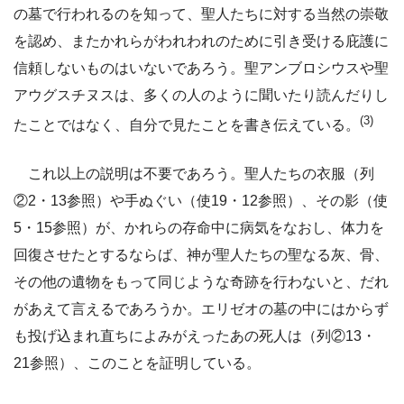
の墓で行われるのを知って、聖人たちに対する当然の崇敬
を認め、またかれらがわれわれのために引き受ける庇護に
信頼しないものはいないであろう。聖アンブロシウスや聖
アウグスチヌスは、多くの人のように聞いたり読んだりし
(3)
たことではなく、自分で見たことを書き伝えている。
これ以上の説明は不要であろう。聖人たちの衣服（列
②2・13参照）や手ぬぐい（使19・12参照）、その影（使
5・15参照）が、かれらの存命中に病気をなおし、体力を
回復させたとするならば、神が聖人たちの聖なる灰、骨、
その他の遺物をもって同じような奇跡を行わないと、だれ
があえて言えるであろうか。エリゼオの墓の中にはからず
も投げ込まれ直ちによみがえったあの死人は（列②13・
21参照）、このことを証明している。