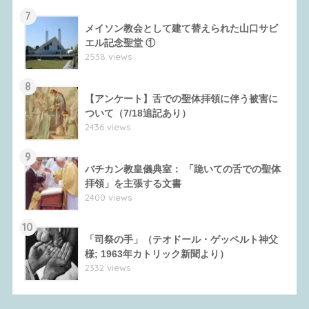
7
メイソン教会として建て替えられた山口サビ
エル記念聖堂 ①
2538 views
8
【アンケート】舌での聖体拝領に伴う被害に
ついて（7/18追記あり）
2436 views
9
バチカン教皇儀典室： 「跪いての舌での聖体
拝領」を主張する文書
2400 views
10
「司祭の手」（テオドール・ゲッペルト神父
様; 1963年カトリック新聞より）
2332 views