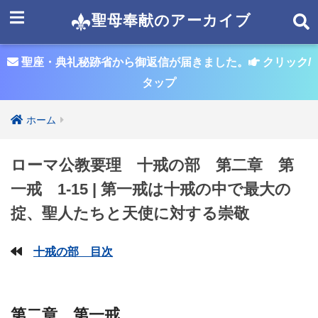
聖母奉献のアーカイブ
聖座・典礼秘跡省から御返信が届きました。
クリック/
タップ
ホーム
ローマ公教要理 十戒の部 第二章 第
一戒 1-15 | 第一戒は十戒の中で最大の
掟、聖人たちと天使に対する崇敬
十戒の部 目次
第二章 第一戒