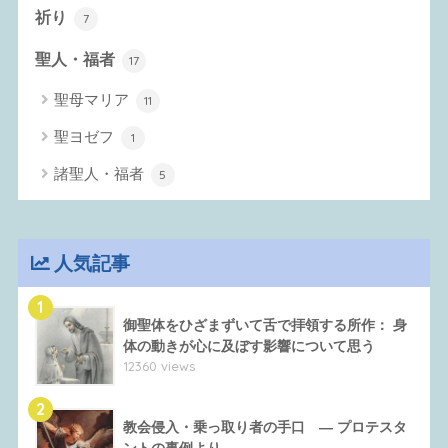
祈り
7
聖人・福者
17
聖母マリア
11
聖ヨゼフ
1
諸聖人・福者
5
人気記事
1
御聖体をひざまずいて舌で拝領する所作： 身
体の動きが心に及ぼす影響について思う
12360 views
2
教会侵入・乗っ取り者の手口 ― プロテスタ