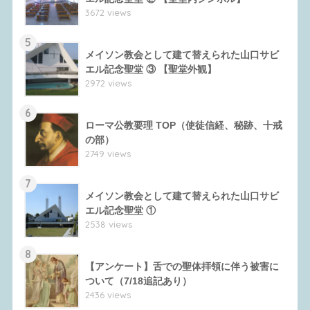
3672 views
5
メイソン教会として建て替えられた山口サビ
エル記念聖堂 ③ 【聖堂外観】
2972 views
6
ローマ公教要理 TOP（使徒信経、秘跡、十戒
の部）
2749 views
7
メイソン教会として建て替えられた山口サビ
エル記念聖堂 ①
2538 views
8
【アンケート】舌での聖体拝領に伴う被害に
ついて（7/18追記あり）
2436 views