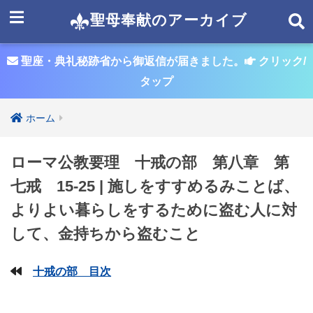
聖母奉献のアーカイブ
聖座・典礼秘跡省から御返信が届きました。
クリック/
タップ
ホーム
ローマ公教要理 十戒の部 第八章 第
七戒 15-25 | 施しをすすめるみことば、
よりよい暮らしをするために盗む人に対
して、金持ちから盗むこと
十戒の部 目次