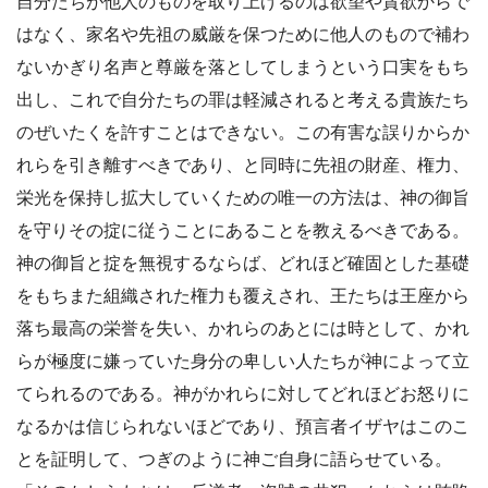
自分たちが他人のものを取り上げるのは欲望や貪欲からで
はなく、家名や先祖の威厳を保つために他人のもので補わ
ないかぎり名声と尊厳を落としてしまうという口実をもち
出し、これで自分たちの罪は軽減されると考える貴族たち
のぜいたくを許すことはできない。この有害な誤りからか
れらを引き離すべきであり、と同時に先祖の財産、権力、
栄光を保持し拡大していくための唯一の方法は、神の御旨
を守りその掟に従うことにあることを教えるべきである。
神の御旨と掟を無視するならば、どれほど確固とした基礎
をもちまた組織された権力も覆えされ、王たちは王座から
落ち最高の栄誉を失い、かれらのあとには時として、かれ
らが極度に嫌っていた身分の卑しい人たちが神によって立
てられるのである。神がかれらに対してどれほどお怒りに
なるかは信じられないほどであり、預言者イザヤはこのこ
とを証明して、つぎのように神ご自身に語らせている。