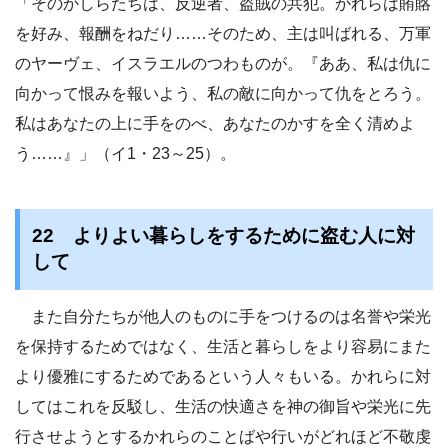
「そのかしらたちは、反逆者、盗賊の共犯。かれらは賄賂
を好み、報酬をねだり……そのため、主は叫ばれる、万軍
のヤーヴェ、イスラエルのつわものが。『ああ、私は仇に
向かって恨みを報いよう、私の敵に向かって仇をとろう。
私はあなたの上に手をのべ、あなたのかすを全く清めよ
う……』」（イ1・23～25）。
22 よりよい暮らしをするために盗む人に対
して
また自分たちが他人のものに手をつけるのは名誉や栄光
を保持するためではなく、生活と暮らしをより容易にまた
より優雅にするためであるという人々もいる。かれらに対
してはこれを反駁し、生活の快適さを神の御旨や栄光に先
行させようとするかれらのことばや行いがどれほど不敬虔