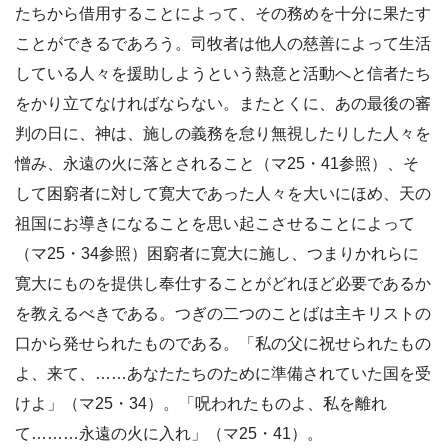
たちから借用することによって、その務めを十分に果たす
ことができるであろう。司牧者は他人の慈善によって生活
している人々を援助しようという熱意と活動へと信者たち
をかり立てなければならない。またとくに、あの最後の審
判の日に、神は、施しの義務を怠り無視したりした人々を
憎み、永遠の火に落とされること（マ25・41参照）、そ
して困窮者に対して寛大であった人々を大いにほめ、天の
祖国にお導きになることを思い起こさせることによって
（マ25・34参照）困窮者に寛大に施し、つまりかれらに
寛大にものを提供し奉仕することがどれほど必要であるか
を教えるべきである。つぎの二つのことばは主キリストの
口から発せられたものである。「私の父に祝せられたもの
よ、来て、……あなたたちのために準備されていた国を受
けよ」（マ25・34）。「呪われたものよ、私を離れ
て………永遠の火に入れ」（マ25・41）。