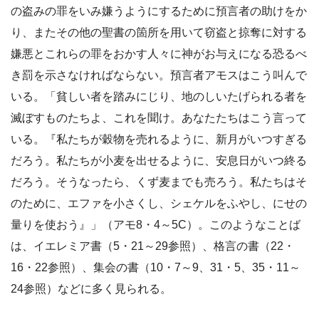
の盗みの罪をいみ嫌うようにするために預言者の助けをか
り、またその他の聖書の箇所を用いて窃盗と掠奪に対する
嫌悪とこれらの罪をおかす人々に神がお与えになる恐るべ
き罰を示さなければならない。預言者アモスはこう叫んで
いる。「貧しい者を踏みにじり、地のしいたげられる者を
滅ぼすものたちよ、これを聞け。あなたたちはこう言って
いる。『私たちが穀物を売れるように、新月がいつすぎる
だろう。私たちが小麦を出せるように、安息日がいつ終る
だろう。そうなったら、くず麦までも売ろう。私たちはそ
のために、エファを小さくし、シェケルをふやし、にせの
量りを使おう』」（アモ8・4～5C）。このようなことば
は、イエレミア書（5・21～29参照）、格言の書（22・
16・22参照）、集会の書（10・7～9、31・5、35・11～
24参照）などに多く見られる。