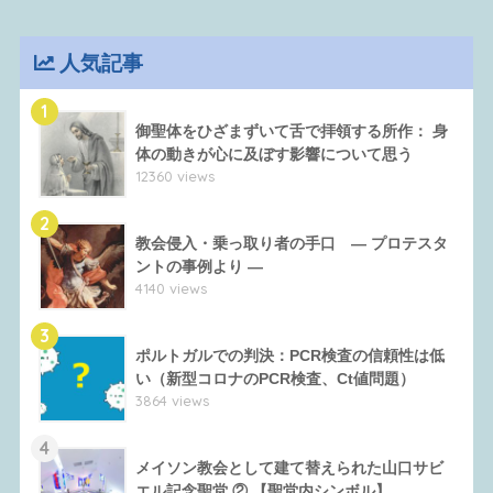
人気記事
1
御聖体をひざまずいて舌で拝領する所作： 身
体の動きが心に及ぼす影響について思う
12360 views
2
教会侵入・乗っ取り者の手口 ― プロテスタ
ントの事例より ―
4140 views
3
ポルトガルでの判決：PCR検査の信頼性は低
い（新型コロナのPCR検査、Ct値問題）
3864 views
4
メイソン教会として建て替えられた山口サビ
エル記念聖堂 ② 【聖堂内シンボル】