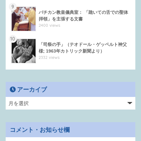
9
バチカン教皇儀典室： 「跪いての舌での聖体
拝領」を主張する文書
2400 views
10
「司祭の手」（テオドール・ゲッペルト神父
様; 1963年カトリック新聞より）
2332 views
アーカイブ
コメント・お知らせ欄