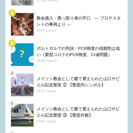
12360 views
2
教会侵入・乗っ取り者の手口 ― プロテスタ
ントの事例より ―
4140 views
3
ポルトガルでの判決：PCR検査の信頼性は低
い（新型コロナのPCR検査、Ct値問題）
3864 views
4
メイソン教会として建て替えられた山口サビ
エル記念聖堂 ② 【聖堂内シンボル】
3673 views
5
メイソン教会として建て替えられた山口サビ
エル記念聖堂 ③ 【聖堂外観】
2974 views