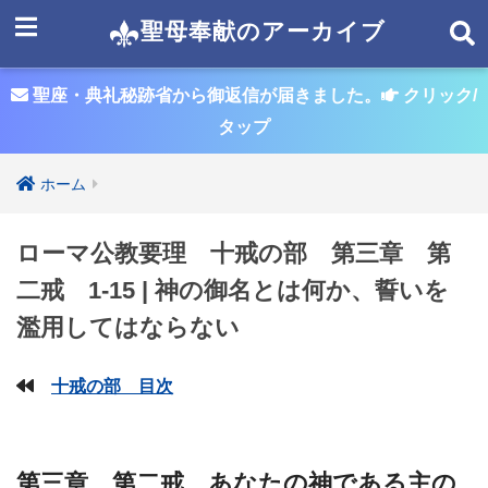
聖母奉献のアーカイブ
聖座・典礼秘跡省から御返信が届きました。
クリック/
タップ
ホーム
ローマ公教要理 十戒の部 第三章 第
二戒 1-15 | 神の御名とは何か、誓いを
濫用してはならない
十戒の部 目次
第三章 第二戒 あなたの神である主の