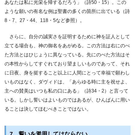
あなたは私に光栄を帰するだろう」（詩50・15）。この
ような願いの有名な例は聖書の多くの箇所に出ている（詩
8・7、27・44、118・5など参照）。
さらに、自分の誠実さを証明するために神を証人として
立てる場合も、神の御名をあがめる。この方法は右にのべ
た方法とはひじょうに異なっている。先にのべた方法はそ
の本性からしてすぐれており望ましいものであって、それ
に日夜、身を挺すること以上に人間にとって幸福で願わし
いものはなく、ダヴィドは、「あらゆる時に主を祝せよ、
主への賛美はいつも私の口にある」（詩34・2）と言って
いる。しかし誓いはよいものではあるが、ひんぱんに用い
ることは決してほむべきことではない。
7 誓いを濫用してはならない