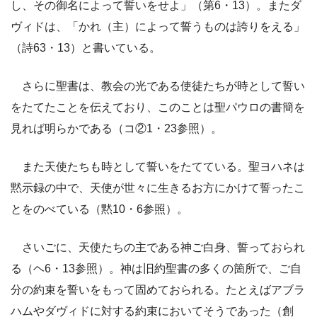
し、その御名によって誓いをせよ」（第6・13）。またダ
ヴィドは、「かれ（主）によって誓うものは誇りをえる」
（詩63・13）と書いている。
さらに聖書は、教会の光である使徒たちが時として誓い
をたてたことを伝えており、このことは聖パウロの書簡を
見れば明らかである（コ②1・23参照）。
また天使たちも時として誓いをたてている。聖ヨハネは
黙示録の中で、天使が世々に生きるお方にかけて誓ったこ
とをのべている（黙10・6参照）。
さいごに、天使たちの主である神ご白身、誓っておられ
る（ヘ6・13参照）。神は旧約聖書の多くの箇所で、ご自
分の約束を誓いをもって固めておられる。たとえばアブラ
ハムやダヴィドに対する約束においてそうであった（創