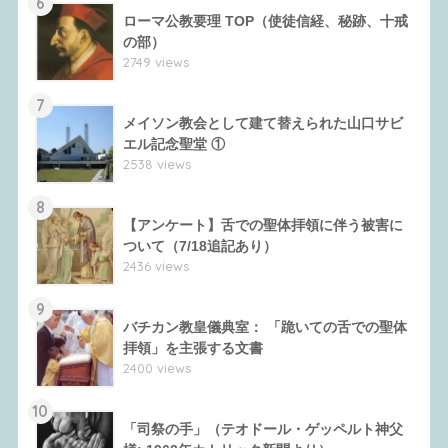
6
ローマ公教要理 TOP（使徒信経、秘跡、十戒
の部）
2749 views
7
メイソン教会として建て替えられた山口サビ
エル記念聖堂 ①
2538 views
8
【アンケート】舌での聖体拝領に伴う被害に
ついて（7/18追記あり）
2436 views
9
バチカン教皇儀典室： 「跪いての舌での聖体
拝領」を主張する文書
2400 views
10
「司祭の手」（テオドール・ゲッペルト神父