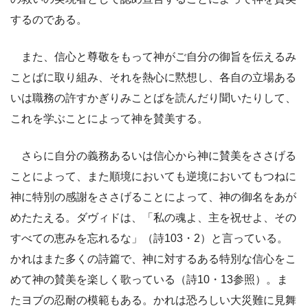
するのである。
また、信心と尊敬をもって神がご自分の御旨を伝えるみ
ことばに取り組み、それを熱心に黙想し、各自の立場ある
いは職務の許すかぎりみことばを読んだり聞いたりして、
これを学ぶことによって神を賛美する。
さらに自分の義務あるいは信心から神に賛美をささげる
ことによって、また順境においても逆境においてもつねに
神に特別の感謝をささげることによって、神の御名をあが
めたたえる。ダヴィドは、「私の魂よ、主を祝せよ、その
すべての恵みを忘れるな」（詩103・2）と言っている。
かれはまた多くの詩篇で、神に対するある特別な信心をこ
めて神の賛美を楽しく歌っている（詩10・13参照）。ま
たヨブの忍耐の模範もある。かれは恐ろしい大災難に見舞