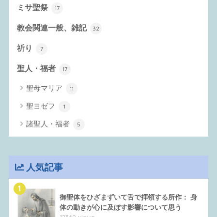
ミサ聖祭
17
教会関連一般、雑記
32
祈り
7
聖人・福者
17
聖母マリア
11
聖ヨゼフ
1
諸聖人・福者
5
人気記事
1
御聖体をひざまずいて舌で拝領する所作： 身
体の動きが心に及ぼす影響について思う