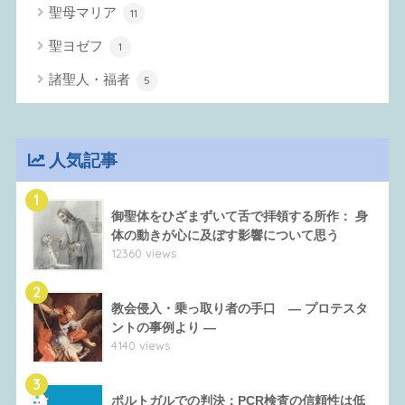
聖母マリア
11
聖ヨゼフ
1
諸聖人・福者
5
人気記事
1
御聖体をひざまずいて舌で拝領する所作： 身
体の動きが心に及ぼす影響について思う
12360 views
2
教会侵入・乗っ取り者の手口 ― プロテスタ
ントの事例より ―
4140 views
3
ポルトガルでの判決：PCR検査の信頼性は低