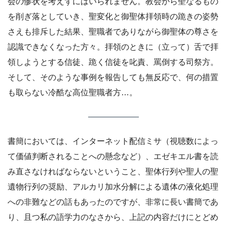
会の惨状を考えずにはいられません。教会から聖なるもの
を削ぎ落としていき、聖変化と御聖体拝領時の跪きの姿勢
さえも排斥した結果、聖職者でありながら御聖体の尊さを
認識できなくなった方々。拝領のときに（立って）舌で拝
領しようとする信徒、跪く信徒を叱責、罵倒する司祭方。
そして、そのような事例を報告しても無反応で、何の措置
も取らない冷酷な高位聖職者方…。
書簡においては、インターネット配信ミサ（視聴数によっ
て価値判断されることへの懸念など）、エゼキエル書を読
み直さなければならないということ、聖体行列や聖人の聖
遺物行列の奨励、アルカリ加水分解による遺体の液化処理
への非難などの話もあったのですが、非常に長い書簡であ
り、且つ私の語学力のなさから、上記の内容だけにとどめ