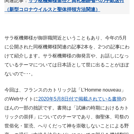
関連記事：
サラ枢機卿様留任と典礼秘跡省への手紙送付
（新型コロナウイルスと聖体拝領方法関連）
サラ枢機卿様が御辞職間近ということもあり、今年の5月
に公開された同枢機卿様関連の記事2本を、2つの記事にわ
けて紹介します。サラ枢機卿様の御発言や、お話しになっ
ているテーマについては日本語として世に出ることがほぼ
ないので･･･。
今回は、フランスのカトリック誌「L’Homme nouveau」
のWebサイトに
2020年5月8日付で掲載されている書簡
の
ほんの一部の拙訳です。書簡は「試練の時期におけるカト
リックの崇拝」についてのテーマであり、御聖体、司祭の
世俗化・冒涜、へりくだって神を崇敬しないことによる野