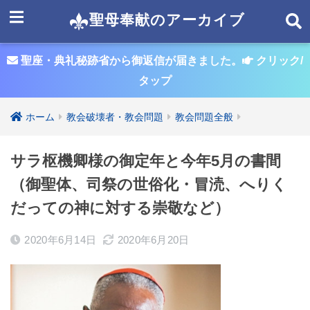
聖母奉献のアーカイブ
聖座・典礼秘跡省から御返信が届きました。
クリック/
タップ
ホーム
教会破壊者・教会問題
教会問題全般
サラ枢機卿様の御定年と今年5月の書間
（御聖体、司祭の世俗化・冒涜、へりく
だっての神に対する崇敬など）
2020年6月14日
2020年6月20日