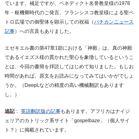
ています。補足ですが、ベネディクト名誉教皇様の1978
年・枢機卿時代のご発言、フランシスコ教皇様による聖ペ
トロ広場での御聖体を顕示しての祝福（
バチカンニュース
記事
）への言及もありました。
エゼキエル書の第47章1節における「神殿」は、真の神殿
であるイエズス様の貫かれた聖心を象徴しているというこ
とは、今回の書簡を拝読してはじめて知りました。もしお
時間があれば、原文をお読みになってみてはいかがでしょ
うか。（DeepLなどの精度の高い機械翻訳もあります
し。）
追記
：
英語翻訳版の記事
もあります。アフリカはナイジ
ェリアのカトリック系サイト「gospelbaze」（個人サイ
ト？）に掲載されています。