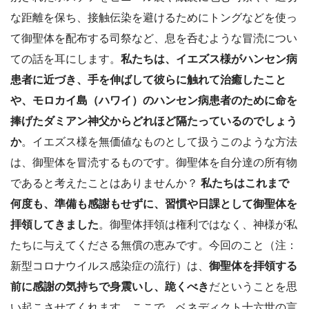
な距離を保ち、接触伝染を避けるためにトングなどを使っ
て御聖体を配布する司祭など、息を呑むような冒涜につい
ての話を耳にします。
私たちは、イエズス様がハンセン病
患者に近づき、手を伸ばして彼らに触れて治癒したこと
や、モロカイ島（ハワイ）のハンセン病患者のために命を
捧げたダミアン神父からどれほど隔たっているのでしょう
か
。イエズス様を無価値なものとして扱うこのような方法
は、御聖体を冒涜するものです。御聖体を自分達の所有物
であると考えたことはありませんか？
私たちはこれまで
何度も、準備も感謝もせずに、習慣や日課として御聖体を
拝領してきました
。御聖体拝領は権利ではなく、神様が私
たちに与えてくださる無償の恵みです。今回のこと（注：
新型コロナウイルス感染症の流行）は、
御聖体を拝領する
前に感謝の気持ちで身震いし、跪くべき
だということを思
い起こさせてくれます。ここで、ベネディクト十六世の言