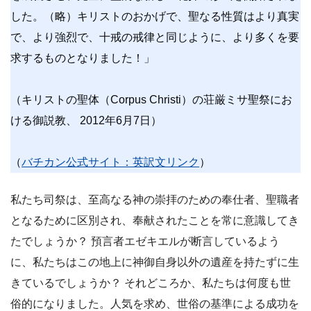
した。（略）キリストのおかげで、聖なる性質はより真実
で、より強烈で、十戒の戒律と同じように、より多くを要
求するものとなりました！」
（キリストの聖体（Corpus Christi）の荘厳ミサ聖祭にお
ける御説教、 2012年6月7日）
（
バチカン公式サイト：英訳文リンク
）
私たち司祭は、至高なる神の崇拝のための奉仕者、聖職者
となるために区別され、奉献されたことを常に意識してき
たでしょうか？ 預言者エゼキエルが断言しているよう
に、私たちはこの地上に神御自身以外の遺産を持たずに生
きているでしょうか？ それどころか、私たちは何度も世
俗的になりました。人気を求め、世俗の基準による成功を