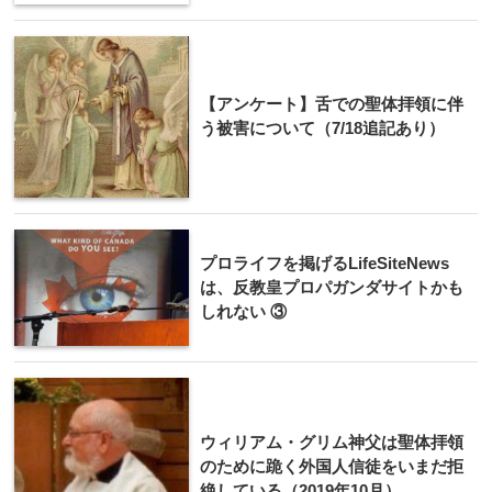
【アンケート】舌での聖体拝領に伴
う被害について（7/18追記あり）
プロライフを掲げるLifeSiteNews
は、反教皇プロパガンダサイトかも
しれない ③
ウィリアム・グリム神父は聖体拝領
のために跪く外国人信徒をいまだ拒
絶している（2019年10月）