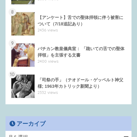
8
【アンケート】舌での聖体拝領に伴う被害に
ついて（7/18追記あり）
2436 views
9
バチカン教皇儀典室： 「跪いての舌での聖体
拝領」を主張する文書
2400 views
10
「司祭の手」（テオドール・ゲッペルト神父
様; 1963年カトリック新聞より）
2332 views
アーカイブ