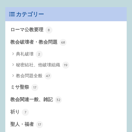
カテゴリー
ローマ公教要理
8
教会破壊者・教会問題
68
典礼破壊
2
秘密結社、他破壊組織
19
教会問題全般
47
ミサ聖祭
17
教会関連一般、雑記
32
祈り
7
聖人・福者
17