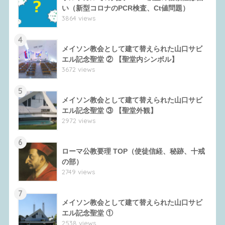
い（新型コロナのPCR検査、Ct値問題）
3864 views
4
メイソン教会として建て替えられた山口サビ
エル記念聖堂 ② 【聖堂内シンボル】
3672 views
5
メイソン教会として建て替えられた山口サビ
エル記念聖堂 ③ 【聖堂外観】
2972 views
6
ローマ公教要理 TOP（使徒信経、秘跡、十戒
の部）
2749 views
7
メイソン教会として建て替えられた山口サビ
エル記念聖堂 ①
2538 views