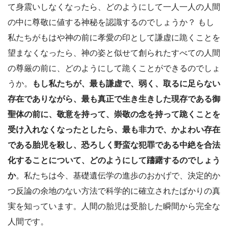
て身震いしなくなったら、どのようにして一人一人の人間
の中に尊敬に値する神秘を認識するのでしょうか？ もし
私たちがもはや神の前に孝愛の印として謙虚に跪くことを
望まなくなったら、神の姿と似せて創られたすべての人間
の尊厳の前に、どのようにして跪くことができるのでしょ
うか。
もし私たちが、最も謙虚で、弱く、取るに足らない
存在でありながら、最も真正で生き生きした現存である御
聖体の前に、敬意を持って、崇敬の念を持って跪くことを
受け入れなくなったとしたら、最も非力で、かよわい存在
である胎児を殺し、恐ろしく野蛮な犯罪である中絶を合法
化することについて、どのようにして躊躇するのでしょう
か
。私たちは今、基礎遺伝学の進歩のおかげで、決定的か
つ反論の余地のない方法で科学的に確立されたばかりの真
実を知っています。人間の胎児は受胎した瞬間から完全な
人間です。