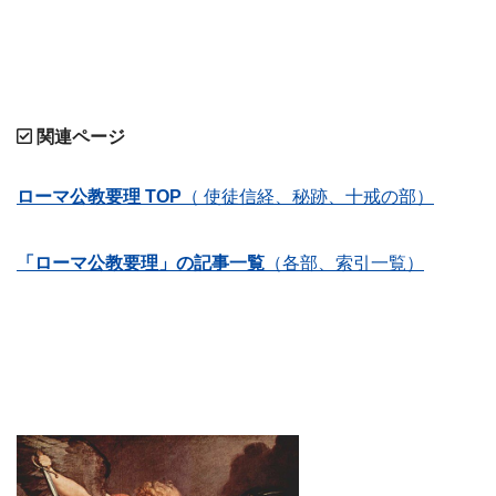
関連ページ
ローマ公教要理 TOP
（ 使徒信経、秘跡、十戒の部）
「ローマ公教要理」の記事一覧
（各部、索引一覧）