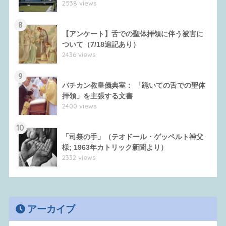
2538 views
8
【アンケート】舌での聖体拝領に伴う被害に
ついて（7/18追記あり）
2436 views
9
バチカン教皇儀典室： 「跪いての舌での聖体
拝領」を主張する文書
2400 views
10
「司祭の手」（テオドール・ゲッペルト神父
様; 1963年カトリック新聞より）
2332 views
アーカイブ