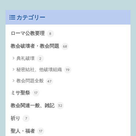
カテゴリー
ローマ公教要理
8
教会破壊者・教会問題
68
典礼破壊
2
秘密結社、他破壊組織
19
教会問題全般
47
ミサ聖祭
17
教会関連一般、雑記
32
祈り
7
聖人・福者
17