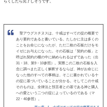
らくしたら完了しそうです。
聖アウグスチヌスは、十戒はすべての掟の概要で
あり要約であると書いている。たしかに主は多くの
ことをお命じになったが、ただ二枚の石板だけをモ
イゼにお与えになった。その石板は「契約の板」と
呼ばれ契約の櫃の中に納められるはずであった（出
31・18、第9・10参照）。実際この二枚の石板を入
念に調べまた正しく解釈するならば、神がお命じに
なった他のすべての事柄は、そこに書かれている十
の掟に基づいていることが分かる。そしてこの十戒
そのものは、全律法と預言者との基である神と隣人
への愛という二つの掟によっているのである（マ
22・40参照）。