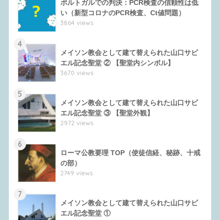
ポルトガルでの判決：PCR検査の信頼性は低
い（新型コロナのPCR検査、Ct値問題）
3864 views
4
メイソン教会として建て替えられた山口サビ
エル記念聖堂 ② 【聖堂内シンボル】
3670 views
5
メイソン教会として建て替えられた山口サビ
エル記念聖堂 ③ 【聖堂外観】
2972 views
6
ローマ公教要理 TOP（使徒信経、秘跡、十戒
の部）
2749 views
7
メイソン教会として建て替えられた山口サビ
エル記念聖堂 ①