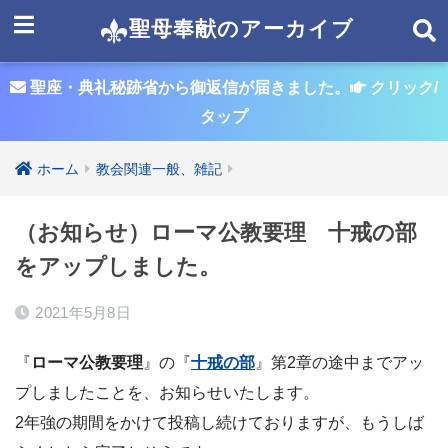
聖母奉献のアーカイブ
聖座・典礼秘跡省から御返信が届きました。
クリック/
タップ
ホーム
教会関連一般、雑記
（お知らせ）ローマ公教要理 十戒の部
をアップしました。
2021年5月8日
『
ローマ公教要理
』の『
十戒の部
』第2章の途中までアッ
プしましたことを、お知らせいたします。
2年強の期間をかけて投稿し続けておりますが、もうしば