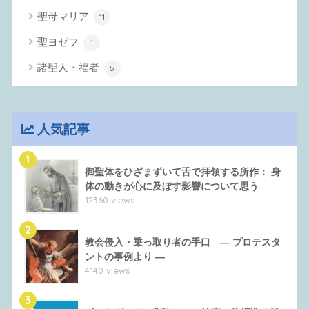
聖母マリア
11
聖ヨゼフ
1
諸聖人・福者
5
人気記事
1
御聖体をひざまずいて舌で拝領する所作： 身
体の動きが心に及ぼす影響について思う
12360 views
2
教会侵入・乗っ取り者の手口 ― プロテスタ
ントの事例より ―
4140 views
3