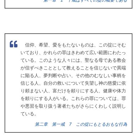
第一章 1 十戒はすべての掟の概要である
信仰、希望、愛をもたないものは、この掟にそむ
いており、かれらの罪はきわめて広い範囲にわたっ
ている。このような人々には、聖なる母である教会
が信ずべきこととして教えることを信じないで異端
に陥る人、夢判断や占い、その他のむなしい事柄を
信じる人、自分の救いについて失望し神の慈愛に依
り頼まない人、富だけを頼りにする人、健康や体力
を頼りにする人がいる。これらの罪については、罪
や悪習を取り扱う著者たちがさらにくわしく説明し
ている。
第二章 第一戒 7 この掟にもとるおもな行為