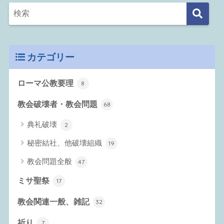
カテゴリー
ローマ公教要理
8
教会破壊者・教会問題
68
典礼破壊
2
秘密結社、他破壊組織
19
教会問題全般
47
ミサ聖祭
17
教会関連一般、雑記
32
祈り
7