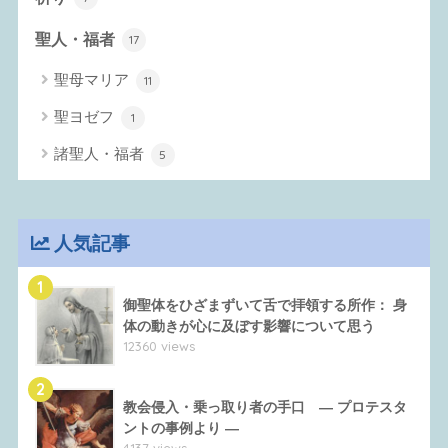
聖人・福者
17
聖母マリア
11
聖ヨゼフ
1
諸聖人・福者
5
人気記事
1
御聖体をひざまずいて舌で拝領する所作： 身
体の動きが心に及ぼす影響について思う
12360 views
2
教会侵入・乗っ取り者の手口 ― プロテスタ
ントの事例より ―
4137 views