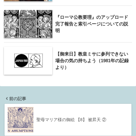
『ローマ公教要理』のアップロード
完了報告と索引ページについての説
明
【御来日】教皇ミサに参列できない
場合の気の持ちよう（1981年の記録
より）
前の記事
聖母マリア様の御絵 【8】 被昇天 ②