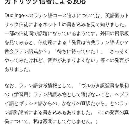
カトリック信者による反応
Duolingoへのラテン語コース追加については、英語圏カト
リック信徒によるネット上の書き込みを見て知りました。
一部の信徒間で話題になっているようです。外国の掲示板
を見てみると、信徒達による「発音は古典ラテン語式か？
教会ラテン語式か？」「待ちに待っていた！」「さっそく
やってみたけれど、音声があまりよくない」等々の発言が
ありました。
なお、ラテン語参考情報として、「ヴルガタ訳聖書を最初
の（学習用）ラテン語読み物として選ばないこと。ヘブラ
イ語とギリシア語からの、かなりの直訳だから」とのラテ
ン語熟達者による書き込みもありました。（この発言の真
偽について、私は寡聞にして存じません。）