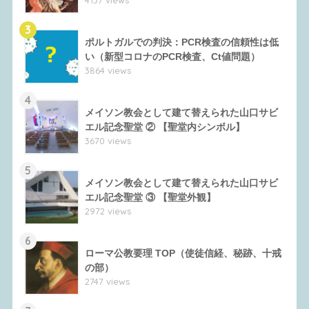
3
ポルトガルでの判決：PCR検査の信頼性は低
い（新型コロナのPCR検査、Ct値問題）
3864 views
4
メイソン教会として建て替えられた山口サビ
エル記念聖堂 ② 【聖堂内シンボル】
3670 views
5
メイソン教会として建て替えられた山口サビ
エル記念聖堂 ③ 【聖堂外観】
2972 views
6
ローマ公教要理 TOP（使徒信経、秘跡、十戒
の部）
2747 views