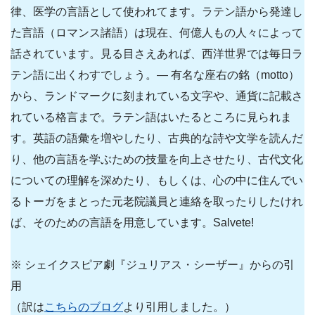
律、医学の言語として使われてます。ラテン語から発達し
た言語（ロマンス諸語）は現在、何億人もの人々によって
話されています。見る目さえあれば、西洋世界では毎日ラ
テン語に出くわすでしょう。― 有名な座右の銘（motto）
から、ランドマークに刻まれている文字や、通貨に記載さ
れている格言まで。ラテン語はいたるところに見られま
す。英語の語彙を増やしたり、古典的な詩や文学を読んだ
り、他の言語を学ぶための技量を向上させたり、古代文化
についての理解を深めたり、もしくは、心の中に住んでい
るトーガをまとった元老院議員と連絡を取ったりしたけれ
ば、そのための言語を用意しています。Salvete!
※ シェイクスピア劇『ジュリアス・シーザー』からの引
用
（訳は
こちらのブログ
より引用しました。）