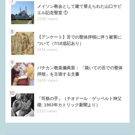
7
メイソン教会として建て替えられた山口サビ
エル記念聖堂 ①
2538 views
8
【アンケート】舌での聖体拝領に伴う被害に
ついて（7/18追記あり）
2436 views
9
バチカン教皇儀典室： 「跪いての舌での聖体
拝領」を主張する文書
2400 views
10
「司祭の手」（テオドール・ゲッペルト神父
様; 1963年カトリック新聞より）
2332 views