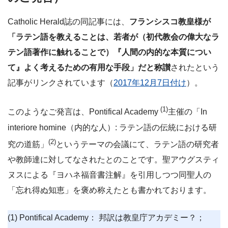
Catholic Herald誌の同記事には、
フランシスコ教皇様が
「ラテン語を教えることは、若者が（初代教会の偉大なラ
テン語著作に触れることで）『人間の内的な本質につい
て』よく考えるための有用な手段」だと称讃
されたという
記事がリンクされています（
2017年12月7日付け
）。
(1)
このようなご発言は、Pontifical Academy
主催の「In
interiore homine（内的な人）: ラテン語の伝統における研
(2)
究の道筋」
というテーマの会議にて、ラテン語の研究者
や教師達に対してなされたとのことです。聖アウグスティ
ヌスによる『ヨハネ福音書注解』を引用しつつ同聖人の
「忘れ得ぬ知恵」を褒め称えたとも書かれております。
(1) Pontifical Academy： 邦訳は教皇庁アカデミー？；