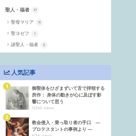
聖人・福者
17
聖母マリア
11
聖ヨゼフ
1
諸聖人・福者
5
人気記事
1
御聖体をひざまずいて舌で拝領する
所作： 身体の動きが心に及ぼす影
響について思う
12360 views
2
教会侵入・乗っ取り者の手口 ―
プロテスタントの事例より ―
4138 views