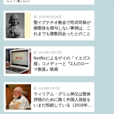
2020年1月28日
聖イグナチオ教会で司式司祭が
御聖体を授与しない事例は、こ
れまでも複数回あったとのこと
2019年12月17日
Netflixによるゲイの「イエズス
様」コメディーと『2人のロー
マ教皇』映画
2019年11月7日
ウィリアム・グリム神父は聖体
拝領のために跪く外国人信徒を
いまだ拒絶している（2019年10
月）